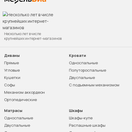
Несколько лет в числе
крупнейших интернет-магазинов
Диваны
Кровати
Прямые
Односпальные
Угловые
Полутороспальные
Кушетки
Двуспальные
Софы
С подъемным механизмом
Механизм аккордеон
Ортопедические
Матрасы
Шкафы
Односпальные
Шкафы-купе
Двуспальные
Распашные шкафы