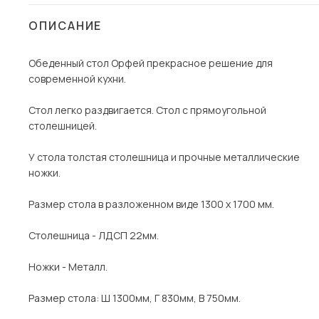
Столы и стулья
ОПИСАНИЕ
Шкафы и стеллажи
Пос
Обеденный стол Орфей прекрасное решение для
Комоды и тумбы
современной кухни.
Вешалки и обувницы
Гарнитуры
Стол легко раздвигается. Стол с прямоугольной
столешницей.
У стола толстая столешница и прочные металлические
ножки.
Размер стола в разложенном виде 1300 х 1700 мм.
Столешница - ЛДСП 22мм.
Ножки - Металл.
Размер стола: Ш 1300мм, Г 830мм, В 750мм.