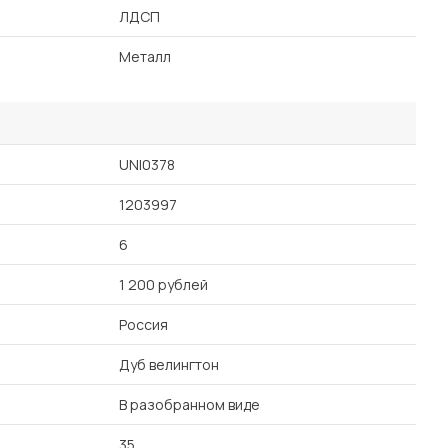
ЛДСП
Металл
UNI0378
1203997
6
1 200 рублей
Россия
Дуб велингтон
В разобранном виде
35