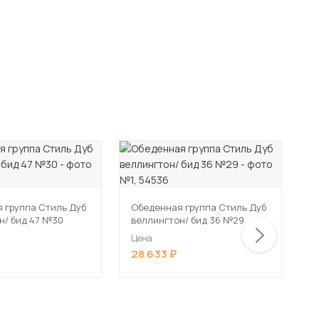
 группа Стиль Дуб
Обеденная группа Стиль Дуб
О
н/ бид 47 №30
веллингтон/ бид 36 №29
в
Цена
Ц
28 633
2