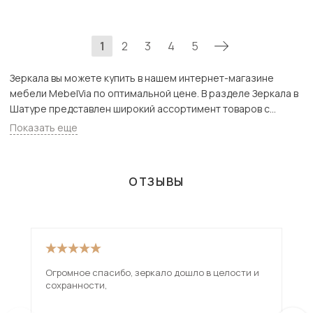
1
2
3
4
5
Зеркала вы можете купить в нашем интернет-магазине
мебели MebelVia по оптимальной цене. В разделе Зеркала в
Шатуре представлен широкий ассортимент товаров с
доставкой в Москве и Подмосковью, включая Шатура. Всего
Показать еще
товаров в категории «Зеркала» - 381 шт.
ОТЗЫВЫ
Огромное спасибо, зеркало дошло в целости и
сохранности,