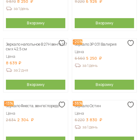
8 250
6 926
9 870
11 220
за 1 день
В корзину
В корзину
-20%
Зеркало напольное В 27Н венге 137
Зеркало ЗР 031 Валирия
см х 42,5 см
Цена
Цена
5 250
6 560
8 639
за 1 день
за 2 дня
В корзину
В корзину
-13%
-38%
Зеркало Фиеста, венге/лоредо
Зеркало Остин
Цена
Цена
2 304
3 830
2 634
6 220
за 1 день