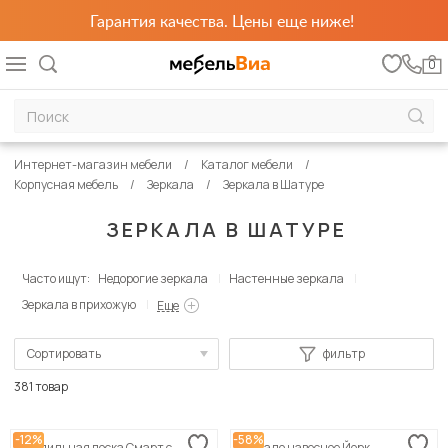
Гарантия качества. Цены еще ниже!
0
Интернет-магазин мебели
Каталог мебели
Корпусная мебель
Зеркала
Зеркала в Шатуре
ЗЕРКАЛА В ШАТУРЕ
Часто ищут:
Недорогие зеркала
Настенные зеркала
Зеркала в прихожую
Еще
Сортировать
фильтр
По популярности
381 товар
Сначала дешевые
-12%
-58%
Гладильная доска Смарт с
Зеркало навесное Йорк