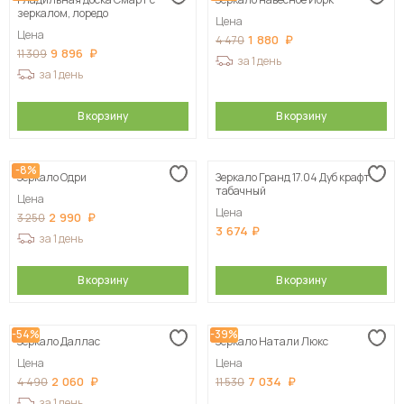
Сначала дорогие
зеркалом, лоредо
Цена
Цена
1 880
4 470
9 896
11 309
за 1 день
за 1 день
В корзину
В корзину
-8%
Зеркало Одри
Зеркало Гранд 17.04 Дуб крафт
табачный
Цена
Цена
2 990
3 250
3 674
за 1 день
В корзину
В корзину
-54%
-39%
Зеркало Даллас
Зеркало Натали Люкс
Цена
Цена
2 060
7 034
4 490
11 530
за 1 день