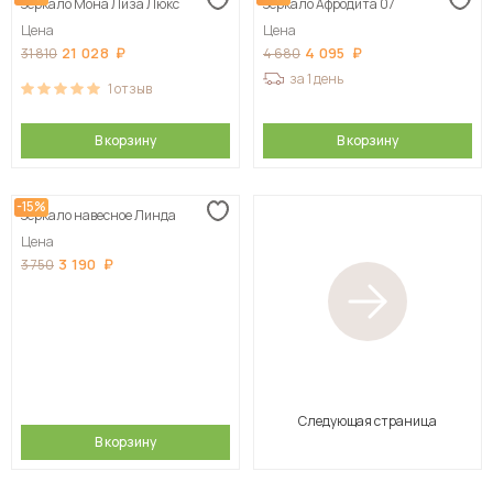
Зеркало Мона Лиза Люкс
Зеркало Афродита 07
Цена
Цена
21 028
4 095
31 810
4 680
за 1 день
1
отзыв
В корзину
В корзину
-15%
Зеркало навесное Линда
Цена
3 190
3 750
Следующая страница
В корзину