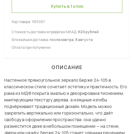
Купить в 1 клик
Код товара:
1185067
Стоимость доставки в пределах МКАД:
920 рублей
Ближайшая доставка:
послезавтра, 8 августа
Оплата при получении
ОПИСАНИЕ
Настенное прямоугольное зеркало Берже 24-105 в
классическом стиле сочетает эстетику и практичность. Его
рама из МДФ покрыта эмалью и декорирована тиснением,
имитирующим текстуру дерева, а изящные изгибы
подчёркивают традиционный дизайн. Модель можно
закрепить вертикально или горизонтально, что даёт
свободу в оформлении пространства: она удачно
разместится даже в небольшом помещении — на стене,
двери или шкафу. Берже 24-105 станет удачным решением