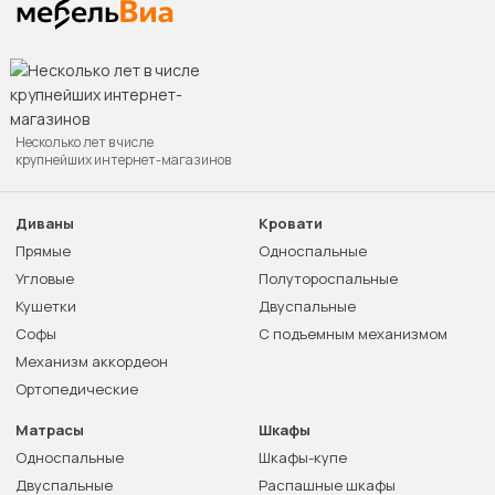
Несколько лет в числе
крупнейших интернет-магазинов
Диваны
Кровати
Прямые
Односпальные
Угловые
Полутороспальные
Кушетки
Двуспальные
Софы
С подъемным механизмом
Механизм аккордеон
Ортопедические
Матрасы
Шкафы
Односпальные
Шкафы-купе
Двуспальные
Распашные шкафы