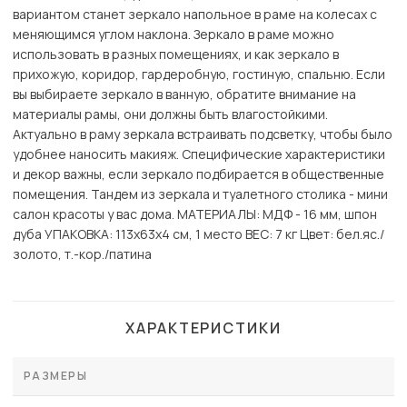
вариантом станет зеркало напольное в раме на колесах с
меняющимся углом наклона. Зеркало в раме можно
использовать в разных помещениях, и как зеркало в
прихожую, коридор, гардеробную, гостиную, спальню. Если
вы выбираете зеркало в ванную, обратите внимание на
материалы рамы, они должны быть влагостойкими.
Актуально в раму зеркала встраивать подсветку, чтобы было
удобнее наносить макияж. Специфические характеристики
и декор важны, если зеркало подбирается в общественные
помещения. Тандем из зеркала и туалетного столика - мини
салон красоты у вас дома. МАТЕРИАЛЫ: МДФ - 16 мм, шпон
дуба УПАКОВКА: 113х63х4 см, 1 место ВЕС: 7 кг Цвет: бел.яс./
золото, т.-кор./патина
ХАРАКТЕРИСТИКИ
РАЗМЕРЫ