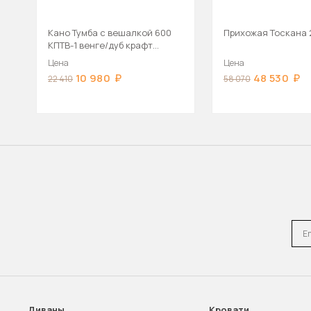
Кано Тумба с вешалкой 600
Прихожая Тоскана 
КПТВ-1 венге/дуб крафт
золотой
Цена
Цена
10 980
48 530
22 410
58 070
Emai
Диваны
Кровати