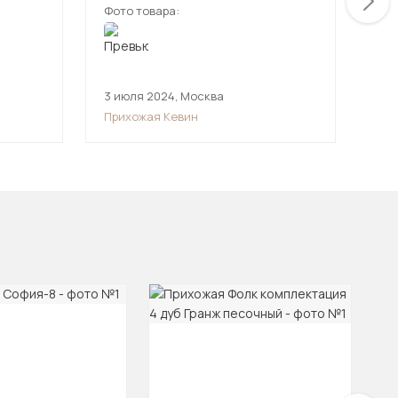
Фото товара:
Фот
3 июля 2024
,
Москва
29 
Прихожая Кевин
При
-2