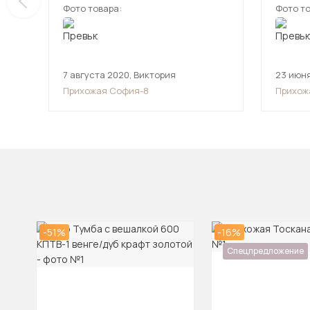
Фото товара:
Фото то
произв
7 августа 2020
,
Виктория
23 июн
Прихожая София-8
Прихож
светлы
-51%
-16%
Спецпредложение