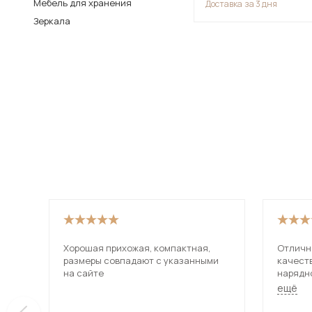
Мебель для хранения
Доставка
за 3 дня
Столы и стулья
Зеркала
Шкафы и стеллажи
Пос
Комоды и тумбы
Вешалки и обувницы
Гарнитуры
Хорошая прихожая, компактная,
Отличн
размеры совпадают с указанными
качест
на сайте
нарядн
благор
ещё
на друг
очень 