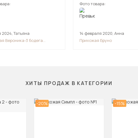
вара:
Фото товара:
одителю!
я 2024
,
Татьяна
14 февраля 2020
,
Анна
ая Вероника-3 бодега
Прихожая Бруно
й/ясень патина
ХИТЫ ПРОДАЖ В КАТЕГОРИИ
-20%
-15%