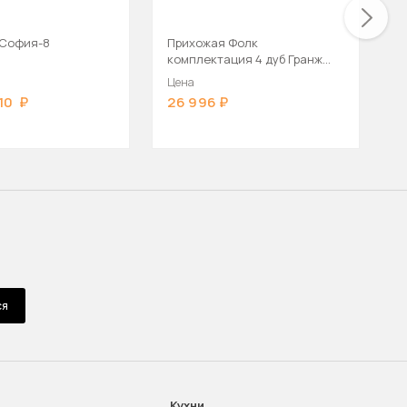
 София-8
Прихожая Фолк
П
комплектация 4 дуб Гранж
песочный
Цена
Ц
10
26 996
1
ся
Кухни