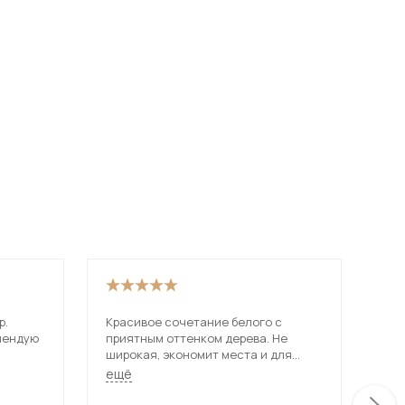
 мебель для гостиных
р.
Красивое сочетание белого с
Не 
мендую
приятным оттенком дерева. Не
зде
широкая, экономит места и для
при
маленькой квартиры очень
диз
ещё
ещ
подходит. Все на своих местах и
цен
аккуратно смотрится.