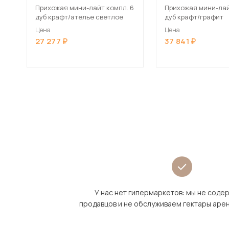
Прихожая мини-лайт компл. 6
Прихожая мини-лай
дуб крафт/ателье светлое
дуб крафт/графит
Цена
Цена
27 277
37 841
У нас нет гипермаркетов: мы не сод
продавцов и не обслуживаем гектары аре