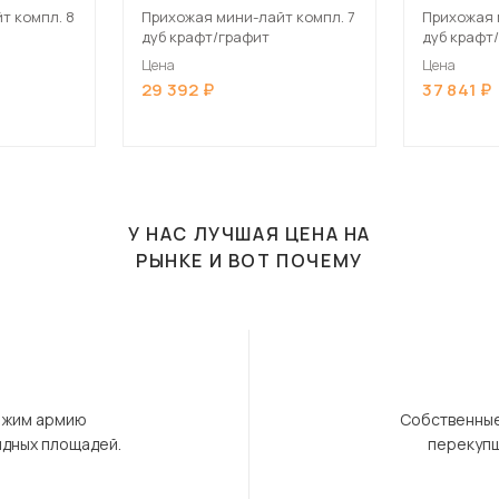
т компл. 8
Прихожая мини-лайт компл. 7
Прихожая 
дуб крафт/графит
дуб крафт
Цена
Цена
29 392
37 841
У НАС ЛУЧШАЯ ЦЕНА НА
РЫНКЕ И ВОТ ПОЧЕМУ
ержим армию
Собственные
ндных площадей.
перекупщ