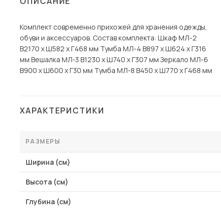
ОПИСАНИЕ
Столы и стулья
Комплект современно прихожей для хранения одежды,
Шкафы и стеллажи
Пос
обуви и аксессуаров. Состав комплекта: Шкаф МЛ-2
Комоды и тумбы
В2170 х Ш582 х Г468 мм Тумба МЛ-4 В897 х Ш624 х Г316
мм Вешалка МЛ-3 В1230 х Ш740 х Г307 мм Зеркало МЛ-6
Вешалки и обувницы
В900 х Ш600 х Г30 мм Тумба МЛ-8 В450 х Ш770 х Г468 мм
Гарнитуры
ХАРАКТЕРИСТИКИ
РАЗМЕРЫ
Ширина (см)
Высота (см)
Глубина (см)