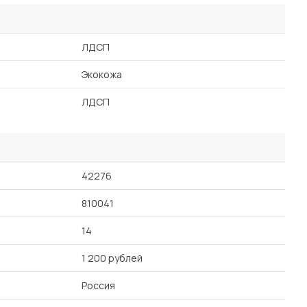
ЛДСП
Экокожа
ЛДСП
42276
810041
14
1 200 рублей
Россия