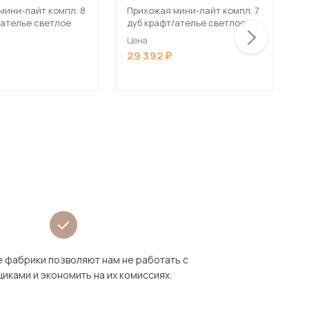
к
мини-лайт компл. 8
Прихожая мини-лайт компл. 7
/ателье светлое
дуб крафт/ателье светлое
Ц
1
Цена
29 392
 фабрики позволяют нам не работать с
иками и экономить на их комиссиях.