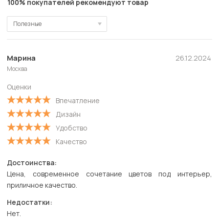
100% покупателей рекомендуют товар
Полезные
Полезные
Новые
Марина
26.12.2024
Москва
Старые
Оценки
С высокой оценкой
Впечатление
С низкой оценкой
Дизайн
Удобство
Качество
Достоинства:
Цена, современное сочетание цветов под интерьер,
приличное качество.
Недостатки:
Нет.