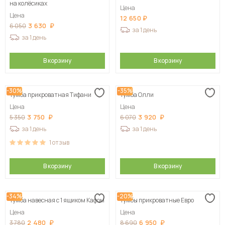
на колёсиках
Цена
Цена
12 650
3 630
6 050
за 1 день
за 1 день
В корзину
В корзину
-30%
-35%
Тумба прикроватная Тифани
Тумба Олли
Цена
Цена
3 750
3 920
5 350
6 070
за 1 день
за 1 день
1
отзыв
В корзину
В корзину
-34%
-20%
Тумба навесная с 1 ящиком Кафом
Тумбы прикроватные Евро
Цена
Цена
2 480
6 950
3 780
8 690