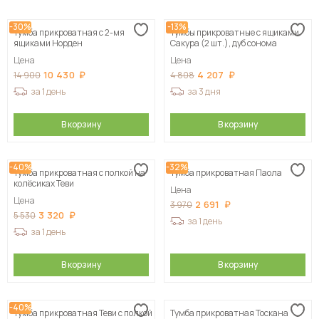
Сначала дешевые
-30%
-13%
Тумба прикроватная с 2-мя
Тумбы прикроватные с ящиками
Сначала дорогие
ящиками Норден
Сакура (2 шт.), дуб сонома
Цена
Цена
10 430
4 207
14 900
4 808
за 1 день
за 3 дня
В корзину
В корзину
-40%
-32%
Тумба прикроватная с полкой на
Тумба прикроватная Паола
колёсиках Теви
Цена
Цена
2 691
3 970
3 320
5 530
за 1 день
за 1 день
В корзину
В корзину
-40%
Тумба прикроватная Теви с полкой
Тумба прикроватная Тоскана