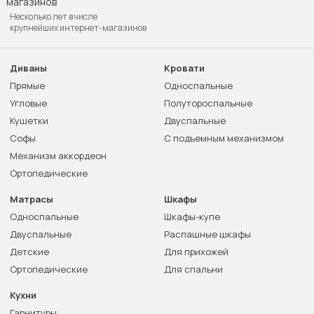
Несколько лет в числе
крупнейших интернет-магазинов
Диваны
Кровати
Прямые
Односпальные
Угловые
Полутороспальные
Кушетки
Двуспальные
Софы
С подъемным механизмом
Механизм аккордеон
Ортопедические
Матрасы
Шкафы
Односпальные
Шкафы-купе
Двуспальные
Распашные шкафы
Детские
Для прихожей
Ортопедические
Для спальни
Кухни
Гарнитуры