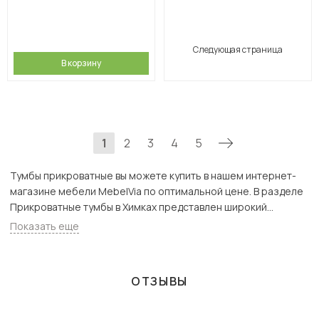
Следующая страница
В корзину
1
2
3
4
5
Тумбы прикроватные вы можете купить в нашем интернет-
магазине мебели MebelVia по оптимальной цене. В разделе
Прикроватные тумбы в Химках представлен широкий
ассортимент товаров с доставкой в Москве и Подмосковью,
Показать еще
включая Химки. Всего товаров в категории «Тумбы
прикроватные» - 238 шт.
ОТЗЫВЫ