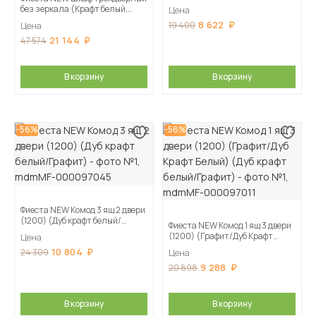
без зеркала (Крафт белый,
Цена
Графит)
8 622
19 400
Цена
21 144
47 574
В корзину
В корзину
-56%
-56%
Фиеста NEW Комод 3 ящ 2 двери
(1200) (Дуб крафт белый/
Фиеста NEW Комод 1 ящ 3 двери
Графит)
(1200) (Графит/Дуб Крафт
Цена
Белый) (Дуб крафт белый/
10 804
24 309
Цена
Графит)
9 288
20 898
В корзину
В корзину