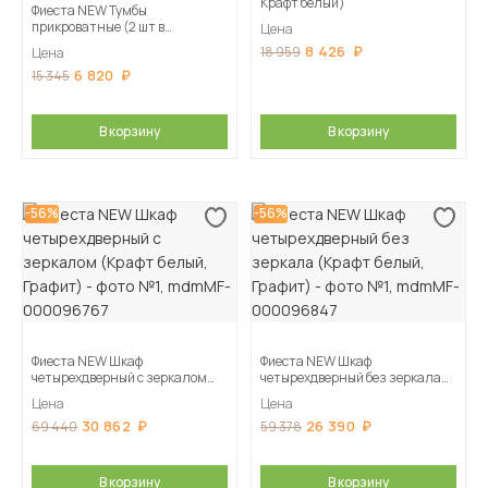
Крафт белый)
Фиеста NEW Тумбы
прикроватные (2 шт в
Цена
комплекте) (Крафт белый,
8 426
18 959
Цена
Графит)
6 820
15 345
В корзину
В корзину
-56%
-56%
Фиеста NEW Шкаф
Фиеста NEW Шкаф
четырехдверный с зеркалом
четырехдверный без зеркала
(Крафт белый, Графит)
(Крафт белый, Графит)
Цена
Цена
30 862
26 390
69 440
59 378
В корзину
В корзину