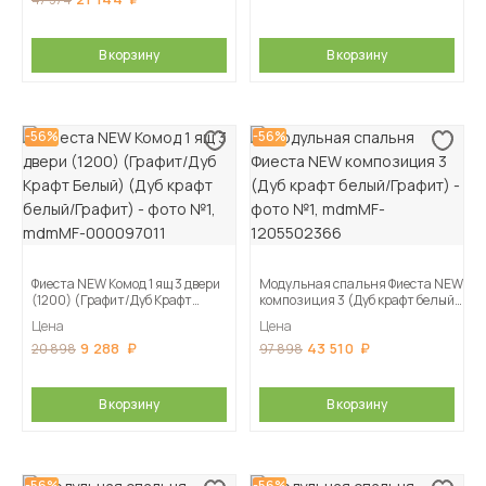
В корзину
В корзину
-56%
-56%
Фиеста NEW Комод 1 ящ 3 двери
Модульная спальня Фиеста NEW
(1200) (Графит/Дуб Крафт
композиция 3 (Дуб крафт белый/
Белый) (Дуб крафт белый/
Графит)
Цена
Цена
Графит)
9 288
43 510
20 898
97 898
В корзину
В корзину
-56%
-56%