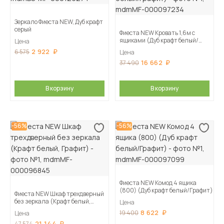
Зеркало Фиеста NEW, Дуб крафт
серый
Фиеста NEW Кровать 1,6м с
ящиками (Дуб крафт белый/
Цена
Графит)
2 922
6 575
Цена
16 662
37 490
В корзину
В корзину
-56%
-56%
Фиеста NEW Комод 4 ящика
(800) (Дуб крафт белый/Графит)
Фиеста NEW Шкаф трехдверный
без зеркала (Крафт белый,
Цена
Графит)
8 622
19 400
Цена
21 144
47 574