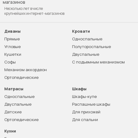
Несколько лет в числе
крупнейших интернет-магазинов
Диваны
Кровати
Прямые
Односпальные
Угловые
Полутороспальные
Кушетки
Двуспальные
Софы
С подъемным механизмом
Механизм аккордеон
Ортопедические
Матрасы
Шкафы
Односпальные
Шкафы-купе
Двуспальные
Распашные шкафы
Детские
Для прихожей
Ортопедические
Для спальни
Кухни