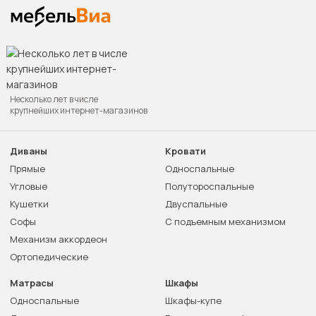
Несколько лет в числе
крупнейших интернет-магазинов
Диваны
Кровати
Прямые
Односпальные
Угловые
Полутороспальные
Кушетки
Двуспальные
Софы
С подъемным механизмом
Механизм аккордеон
Ортопедические
Матрасы
Шкафы
Односпальные
Шкафы-купе