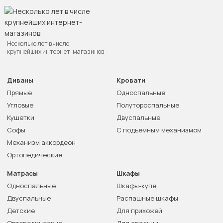
Несколько лет в числе
крупнейших интернет-магазинов
Диваны
Кровати
Прямые
Односпальные
Угловые
Полутороспальные
Кушетки
Двуспальные
Софы
С подъемным механизмом
Механизм аккордеон
Ортопедические
Матрасы
Шкафы
Односпальные
Шкафы-купе
Двуспальные
Распашные шкафы
Детские
Для прихожей