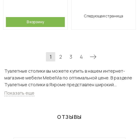
Следующая страница
В корзину
1
2
3
4
Туалетные столики вы можете купить в нашем интернет-
магазине мебели MebelVia по оптимальной цене. В разделе
Туалетные столики в Яхроме представлен широкий
ассортимент товаров с доставкой в Москве и Подмосковью,
Показать еще
включая Яхрома. Всего товаров в категории «Туалетные
столики» - 90 шт.
ОТЗЫВЫ