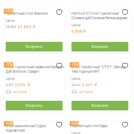
Сначала дешевые
-39%
Туалетный стол Жаклин
НМ 040.57 Стол туалетный
Сначала дорогие
Оливия дуб Сонома/белое дерево
Цена
Цена
47 692
78 150
5 999
В корзину
В корзину
-13%
-13%
Стол туалетный навесной Байкал,
Стол туалетный "СТЛ 1" (Белый
Дуб Золотой, Графит
текстурный МР)
Цена
Цена
2 074
2 401
2 371
2 744
за 3 дня
за 3 дня
В корзину
В корзину
-10%
-20%
Стол макияжный Сура с
Туалетный стол Евро
подсветкой
Цена