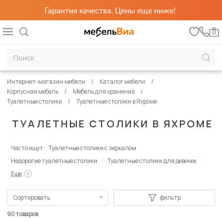
Гарантия качества. Цены еще ниже!
0
Интернет-магазин мебели
Каталог мебели
Корпусная мебель
Мебель для хранения
Туалетные столики
Туалетные столики в Яхроме
ТУАЛЕТНЫЕ СТОЛИКИ В ЯХРОМЕ
Часто ищут:
Туалетные столики с зеркалом
Недорогие туалетные столики
Туалетные столики для девочек
Еще
Сортировать
фильтр
По популярности
90 товаров