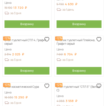
Цена
4 630
5 790
13 720
15 190
за 1 день
за 3 дня
В корзину
В корзину
-12%
-12%
Стол туалетный СТЛ 4, Графит
Столик туалетный Плейона,
серый
Графит серый
Цена
Цена
2 025
6 704
2 314
7 661
за 3 дня
за 3 дня
В корзину
В корзину
-10%
-12%
Стол косметический Сура
Стол туалетный "СТЛ 3" (Белый
C)
Цена
Цена
15 290
16 930
3 558
4 066
за 3 дня