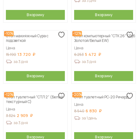
за 3 дня
В корзину
В корзину
-10%
-12%
Стол макияжный Сура с
Стол компьютерный "СТК 26" (Дуб
подсветкой
Золотой/Белый EW)
Цена
Цена
13 720
5 472
15 190
6 253
за 3 дня
за 3 дня
В корзину
В корзину
-12%
-20%
Стол туалетный "СТЛ 2" (Белый
Стол туалетный РС-20 Ричард
текстурный C)
Цена
Цена
6 830
8 540
2 909
3 324
за 1 день
за 3 дня
В корзину
В корзину