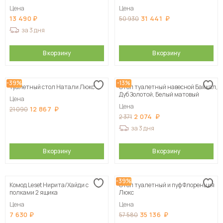
Цена
Цена
13 490
31 441
50 930
за 3 дня
В корзину
В корзину
-39%
-13%
Туалетный стол Натали Люкс
Стол туалетный навесной Байкал,
Дуб Золотой, Белый матовый
Цена
Цена
12 867
21 090
2 074
2 371
за 3 дня
В корзину
В корзину
-39%
Комод Leset Нирита/Хайди с
Стол туалетный и пуф Флоренция
полками 2 ящика
Люкс
Цена
Цена
7 630
35 136
57 580