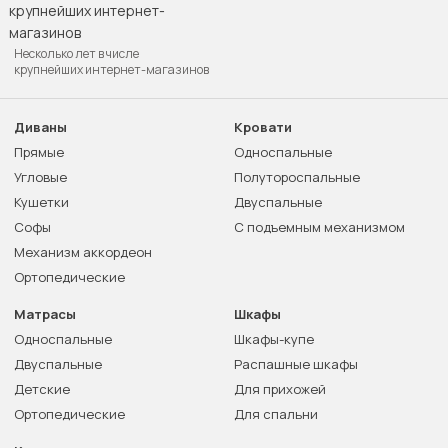
Несколько лет в числе
крупнейших интернет-магазинов
Диваны
Кровати
Прямые
Односпальные
Угловые
Полутороспальные
Кушетки
Двуспальные
Софы
С подъемным механизмом
Механизм аккордеон
Ортопедические
Матрасы
Шкафы
Односпальные
Шкафы-купе
Двуспальные
Распашные шкафы
Детские
Для прихожей
Ортопедические
Для спальни