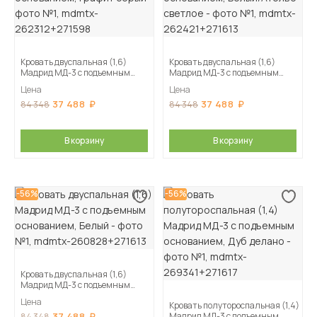
Кровать двуспальная (1,6)
Кровать двуспальная (1,6)
Мадрид МД-3 с подъемным
Мадрид МД-3 с подъемным
основанием, Графит серый
основанием, Белый/Ателье
Цена
Цена
светлое
37 488
37 488
84 348
84 348
В корзину
В корзину
-56%
-56%
Кровать двуспальная (1,6)
Мадрид МД-3 с подъемным
основанием, Белый
Цена
Кровать полутороспальная (1,4)
37 488
Мадрид МД-3 с подъемным
84 348