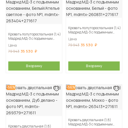
Кровать полутороспальная (1,4)
Мадрид МД-3 с подъемным
Кровать полутороспальная (1,4)
основанием, Белый
Мадрид МД-3 с подъемным
Цена
основанием, Белый/Ателье
35 530
79 943
Цена
светлое
35 530
79 943
В корзину
В корзину
-56%
-56%
Кровать двуспальная (1,8)
Мадрид МД-3 с подъемным
Кровать двуспальная (1,8)