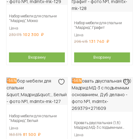
Набор мебели для спальни
"Мадрид", Мокко
Набор мебели для спальни
"Мадрид", Графит
Цена
102 300
230 175
Цена
131 740
296 415
В корзину
В корзину
-56%
-56%
Набор мебели для спальни
"Мадрид", Белый
Кровать двуспальная (1,8)
Мадрид МД-3 с подъемным
Цена
основанием, Дуб делано
81 500
183 375
Цена