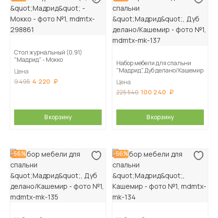
Стол журнальный (0,91)
"Мадрид" - Мокко
Набор мебели для спальни
"Мадрид", Дуб делано/Кашемир
Цена
4 220
9 495
Цена
100 240
225 540
В корзину
В корзину
-56%
-56%