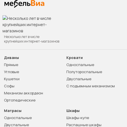
Несколько лет в числе
крупнейших интернет-магазинов
Диваны
Кровати
Прямые
Односпальные
Угловые
Полутороспальные
Кушетки
Двуспальные
Софы
С подъемным механизмом
Механизм аккордеон
Ортопедические
Матрасы
Шкафы
Односпальные
Шкафы-купе
Двуспальные
Распашные шкафы