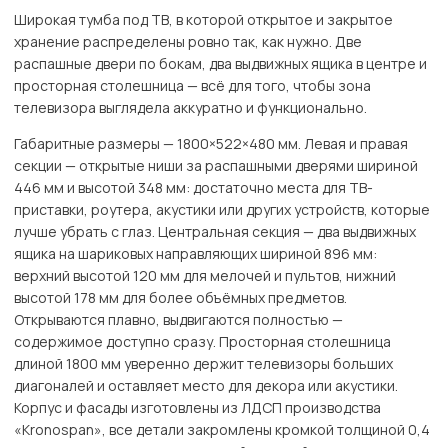
Широкая тумба под ТВ, в которой открытое и закрытое
хранение распределены ровно так, как нужно. Две
распашные двери по бокам, два выдвижных ящика в центре и
просторная столешница — всё для того, чтобы зона
телевизора выглядела аккуратно и функционально.
Габаритные размеры — 1800×522×480 мм. Левая и правая
секции — открытые ниши за распашными дверями шириной
446 мм и высотой 348 мм: достаточно места для ТВ-
приставки, роутера, акустики или других устройств, которые
лучше убрать с глаз. Центральная секция — два выдвижных
ящика на шариковых направляющих шириной 896 мм:
верхний высотой 120 мм для мелочей и пультов, нижний
высотой 178 мм для более объёмных предметов.
Открываются плавно, выдвигаются полностью —
содержимое доступно сразу. Просторная столешница
длиной 1800 мм уверенно держит телевизоры больших
диагоналей и оставляет место для декора или акустики.
Корпус и фасады изготовлены из ЛДСП производства
«Kronospan», все детали закромлены кромкой толщиной 0,4