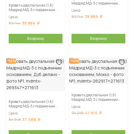
Мадрид МД-3 с подъемным
Кровать двуспальная (1,8)
основанием, Белый
Мадрид МД-3 с подъемным
Цена
основанием, Белый/Ателье
39 886
89 744
Цена
светлое
39 886
89 744
В корзину
В корзину
-56%
-56%
Кровать двуспальная (1,6)
Мадрид МД-3 с подъемным
Кровать двуспальная (1,6)
основанием, Мокко
Мадрид МД-3 с подъемным
Цена
основанием, Дуб делано
41 910
94 298
Цена
37 488
84 348