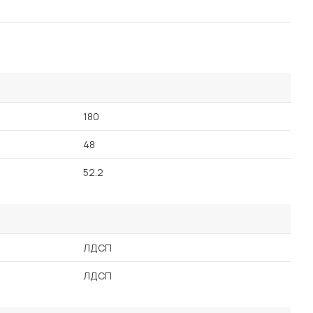
180
48
52.2
ЛДСП
ЛДСП