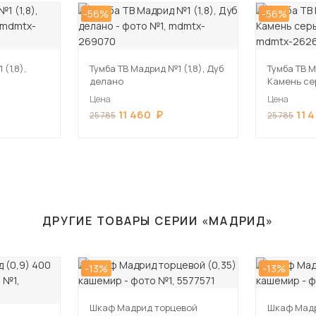
-56%
-56%
(1,8),
Тумба ТВ Мадрид №1 (1,8), Дуб
Тумба ТВ М
делано
Камень се
Цена
Цена
11 460
11 
25 785
25 785
ДРУГИЕ ТОВАРЫ СЕРИИ «МАДРИД»
-13%
-13%
Шкаф Мадрид торцевой
Шкаф Мадри