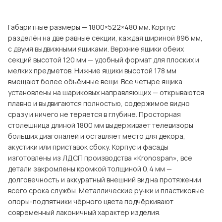
Посмотреть все шкафы
Посмотреть все кровати
Габаритные размеры — 1800×522×480 мм. Корпус
мотреть все кухни и столовые группы
разделён на две равные секции, каждая шириной 896 мм,
Все товары распродажи
Посмотреть все диваны
с двумя выдвижными ящиками. Верхние ящики обеих
секций высотой 120 мм — удобный формат для плоских и
мелких предметов. Нижние ящики высотой 178 мм
Посмотреть всю
вмещают более объёмные вещи. Все четыре ящика
установлены на шариковых направляющих — открываются
плавно и выдвигаются полностью, содержимое видно
сразу и ничего не теряется в глубине. Просторная
столешница длиной 1800 мм выдерживает телевизоры
больших диагоналей и оставляет место для декора,
акустики или приставок сбоку. Корпус и фасады
изготовлены из ЛДСП производства «Kronospan», все
детали закромлены кромкой толщиной 0,4 мм —
долговечность и аккуратный внешний вид на протяжении
всего срока службы. Металлические ручки и пластиковые
опоры-подпятники чёрного цвета подчёркивают
современный лаконичный характер изделия.