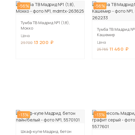
-56%
-56%
Тумба ТВ Мадрид №1 (1,8),
Мокко
Тумба ТВ Мадрид №1 
Кашемир
Цена
13 200
Цена
29 700
11 460
25 785
-13%
-13%
Шкаф-купе Мадрид, бетон