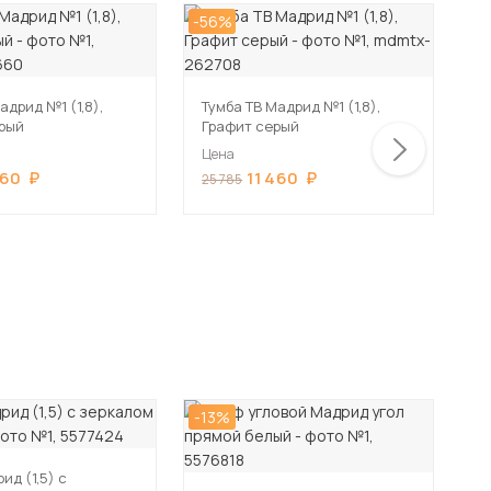
-56%
-5
адрид №1 (1,8),
Тумба ТВ Мадрид №1 (1,8),
Т
рый
Графит серый
Б
Цена
Ц
460
11 460
25 785
2
-13%
д (1,5) с