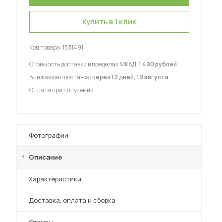
Купить в 1 клик
Код товара:
1531491
Стоимость доставки в пределах МКАД:
1 490 рублей
 мебель для гостиных
Ближайшая доставка:
через 12 дней, 19 августа
Оплата при получении
Фотографии
Описание
Характеристики
Преимущества
Доставка, оплата и сборка