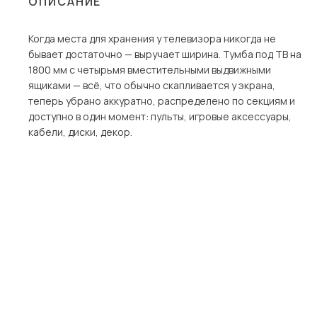
ОПИСАНИЕ
Столы и стулья
Когда места для хранения у телевизора никогда не
Шкафы и стеллажи
Пос
бывает достаточно — выручает ширина. Тумба под ТВ на
Комоды и тумбы
1800 мм с четырьмя вместительными выдвижными
ящиками — всё, что обычно скапливается у экрана,
Вешалки и обувницы
теперь убрано аккуратно, распределено по секциям и
Гарнитуры
доступно в один момент: пульты, игровые аксессуары,
кабели, диски, декор.