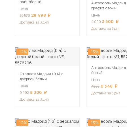
пайн/белый
Антресоль Мадрид 
графит серый
Цена
28 498
Цена
32 570
3 500
4 000
Доставка
за 3 дня
Доставка
за 3 дня
-12%
-13%
Антресоль Мадрид (
белый
Стеллаж Мадрид (0,4) с
дверкой белый
Цена
6 348
Цена
7 255
8 306
9 492
Доставка
за 3 дня
Доставка
за 3 дня
-12%
-13%