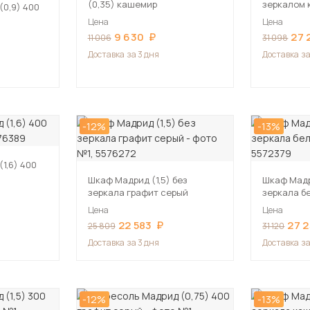
(0,35) кашемир
зеркалом
(0,9) 400
Цена
Цена
9 630
27 
11 006
31 098
Доставка
за 3 дня
Доставка
за
-12%
-13%
1,6) 400
Шкаф Мадрид (1,5) без
Шкаф Мадри
зеркала графит серый
зеркала б
Цена
Цена
22 583
27 
25 809
31 120
Доставка
за 3 дня
Доставка
за
-12%
-13%