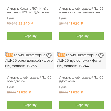
Ливорно Кровать ЛКР-1 (1,4) с
Ливорно Шкаф торцевой ЛШ-26
настилом ДСП 2С, Дуб сонома
ясень анкор светлый патина
серебро
Цена
Цена
22 240
11 620
50 040
26 145
В корзину
В корзину
-56%
-56%
Ливорно Шкаф торцевой ЛШ-26
Ливорно Шкаф торцевой ЛШ-26
орех донской
дуб сонома
Цена
Цена
11 620
11 620
26 145
26 145
В корзину
В корзину