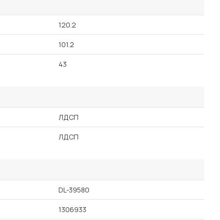
120.2
101.2
43
ЛДСП
ЛДСП
DL-39580
1306933