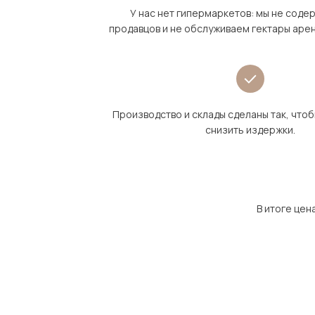
У нас нет гипермаркетов: мы не сод
продавцов и не обслуживаем гектары аре
Производство и склады сделаны так, что
снизить издержки.
В итоге цен