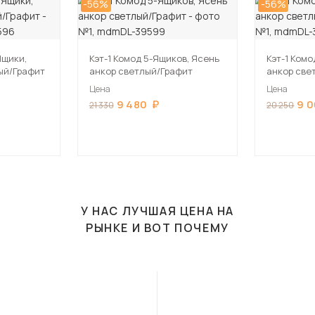
-56%
-56%
Ящики,
Кэт-1 Комод 5-Ящиков, Ясень
Кэт-1 Комо
ый/Графит
анкор светлый/Графит
анкор све
Цена
Цена
9 480
9 
21 330
20 250
У НАС ЛУЧШАЯ ЦЕНА НА
РЫНКЕ И ВОТ ПОЧЕМУ