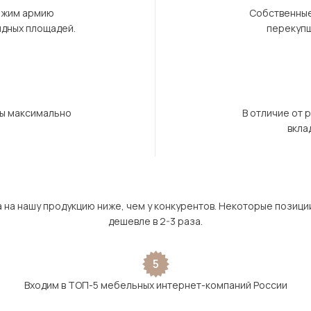
ержим армию
Собственные
ндных площадей.
перекупщ
бы максимально
В отличие от 
вкла
а на нашу продукцию ниже, чем у конкурентов. Некоторые позици
дешевле в 2-3 раза.
5
Входим в ТОП-5 мебельных интернет-компаний России