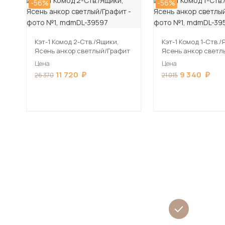
-56%
-56%
Кэт-1 Комод 2-Ств./Ящики,
Кэт-1 Комод 1-Ств./
Ясень анкор светлый/Графит
Ясень анкор светл
Цена
Цена
11 720
9 340
26 370
21 015