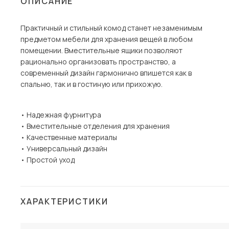
ОПИСАНИЕ
Столы и стулья
Практичный и стильный комод станет незаменимым
Шкафы и стеллажи
Пос
предметом мебели для хранения вещей в любом
Комоды и тумбы
помещении. Вместительные ящики позволяют
рационально организовать пространство, а
Вешалки и обувницы
современный дизайн гармонично впишется как в
Гарнитуры
спальню, так и в гостиную или прихожую.
• Надежная фурнитура
• Вместительные отделения для хранения
• Качественные материалы
• Универсальный дизайн
• Простой уход
ХАРАКТЕРИСТИКИ