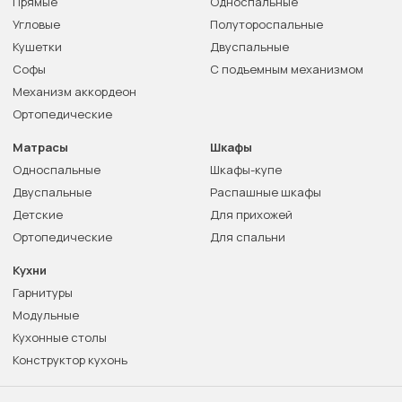
Прямые
Односпальные
Угловые
Полутороспальные
Кушетки
Двуспальные
Софы
С подъемным механизмом
Механизм аккордеон
Ортопедические
Матрасы
Шкафы
Односпальные
Шкафы-купе
Двуспальные
Распашные шкафы
Детские
Для прихожей
Ортопедические
Для спальни
Кухни
Гарнитуры
Модульные
Кухонные столы
Конструктор кухонь