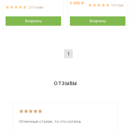
5 930
1
отзыв
2
отзыва
В корзину
В корзину
1
ОТЗЫВЫ
Отличный столик, то что хотела.
Сто
кор