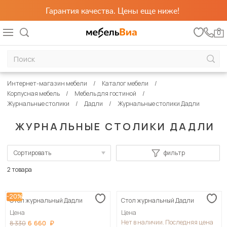
Гарантия качества. Цены еще ниже!
0
Интернет-магазин мебели
Каталог мебели
Корпусная мебель
Мебель для гостиной
Журнальные столики
Дадли
Журнальные столики Дадли
ЖУРНАЛЬНЫЕ СТОЛИКИ ДАДЛИ
Сортировать
фильтр
По популярности
2 товара
Сначала дешевые
-20%
Стол журнальный Дадли
Стол журнальный Дадли
Сначала дорогие
Цена
Цена
Нет в наличии. Последняя цена
6 660
8 330