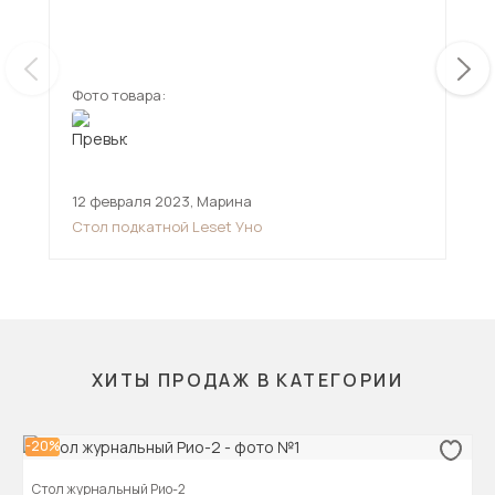
его
не 
ещ
юрк
Сте
довольн
Фото товара:
Фот
под
за 
до
12 февраля 2023
,
Марина
25 
Стол подкатной Leset Уно
Сто
ХИТЫ ПРОДАЖ В КАТЕГОРИИ
-20%
Стол журнальный Рио-2