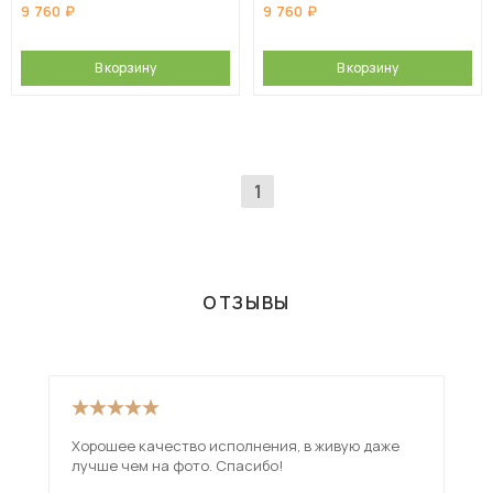
9 760
9 760
В корзину
В корзину
1
ОТЗЫВЫ
Хорошее качество исполнения, в живую даже
Иск
лучше чем на фото. Спасибо!
дов