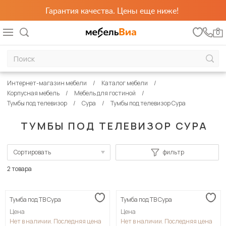
Гарантия качества. Цены еще ниже!
0
Интернет-магазин мебели
Каталог мебели
Корпусная мебель
Мебель для гостиной
Тумбы под телевизор
Сура
Тумбы под телевизор Сура
ТУМБЫ ПОД ТЕЛЕВИЗОР СУРА
Сортировать
фильтр
По популярности
2 товара
Сначала дешевые
Тумба под ТВ Сура
Тумба под ТВ Сура
Сначала дорогие
Цена
Цена
Нет в наличии. Последняя цена
Нет в наличии. Последняя цена