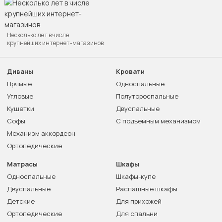
Несколько лет в числе
крупнейших интернет-магазинов
Диваны
Кровати
Прямые
Односпальные
Угловые
Полутороспальные
Кушетки
Двуспальные
Софы
С подъемным механизмом
Механизм аккордеон
Ортопедические
Матрасы
Шкафы
Односпальные
Шкафы-купе
Двуспальные
Распашные шкафы
Детские
Для прихожей
Ортопедические
Для спальни