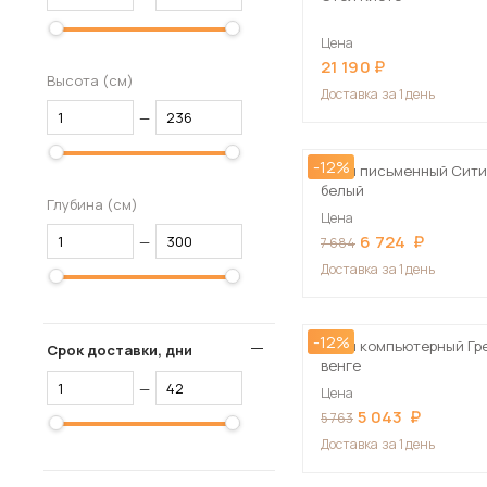
Цена
21 190
Высота (см)
Доставка
за 1 день
—
-12%
Стол письменный Сити-
белый
Глубина (см)
Цена
6 724
—
7 684
Доставка
за 1 день
-12%
Стол компьютерный Гре
Срок доставки, дни
венге
—
Цена
5 043
5 763
Доставка
за 1 день