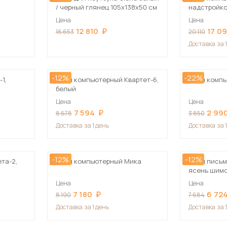
/ черный глянец 105х138х50 см
надстройк
Цена
Цена
12 810
17 0
16 653
20 110
Доставка
за 
-12%
-22%
1,
Стол компьютерный Квартет-6,
Стол комп
белый
Цена
Цена
7 594
2 99
8 678
3 850
Доставка
за 1 день
Доставка
за 
-12%
-12%
та-2,
Стол компьютерный Мика
Стол письм
ясень шим
Цена
Цена
7 180
6 72
8 190
7 684
Доставка
за 1 день
Доставка
за 