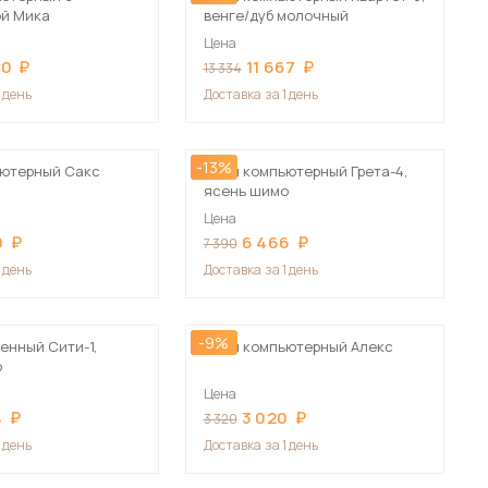
ой Мика
венге/дуб молочный
Цена
90
11 667
13 334
1 день
Доставка
за 1 день
-13%
ьютерный Сакс
Стол компьютерный Грета-4,
ясень шимо
Цена
0
6 466
7 390
1 день
Доставка
за 1 день
-9%
енный Сити-1,
Стол компьютерный Алекс
о
Цена
4
3 020
3 320
1 день
Доставка
за 1 день