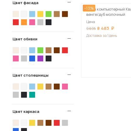
Цвет фасада
-13%
Стол компьютерный Ква
венге/дуб молочный
Цена
8 483
9 695
Доставка
за 1 день
Цвет обивки
Цвет столешницы
Цвет каркаса