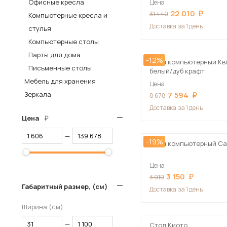
Офисные кресла
Цена
22 010
Столы и стулья
31 440
Компьютерные кресла и
Доставка
за 1 день
стулья
Шкафы и стеллажи
Пос
Компьютерные столы
Комоды и тумбы
Парты для дома
-12%
Вешалки и обувницы
Стол компьютерный Ква
Письменные столы
белый/дуб крафт
Гарнитуры
Мебель для хранения
Цена
Зеркала
7 594
8 678
Доставка
за 1 день
Цена
—
-19%
Стол компьютерный Са
Цена
3 150
3 910
Габаритный размер, (см)
Доставка
за 1 день
Ширина (см)
—
Стол Киото