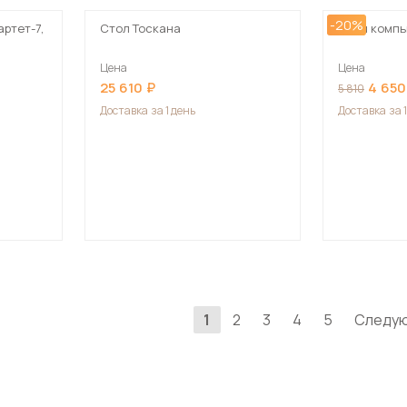
-20%
ртет-7,
Стол Тоскана
Стол комп
Цена
Цена
25 610
4 650
5 810
Доставка
за 1 день
Доставка
за 
1
2
3
4
5
Следу