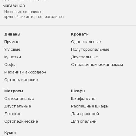
Несколько лет в числе
крупнейших интернет-магазинов
Диваны
Кровати
Прямые
Односпальные
Угловые
Полутороспальные
Кушетки
Двуспальные
Софы
С подъемным механизмом
Механизм аккордеон
Ортопедические
Матрасы
Шкафы
Односпальные
Шкафы-купе
Двуспальные
Распашные шкафы
Детские
Для прихожей
Ортопедические
Для спальни
Кухни