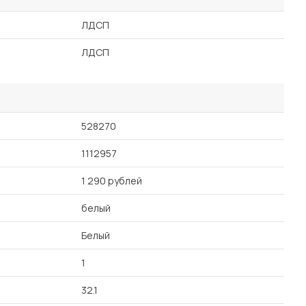
ЛДСП
ЛДСП
528270
1112957
1 290 рублей
белый
Белый
1
32.1