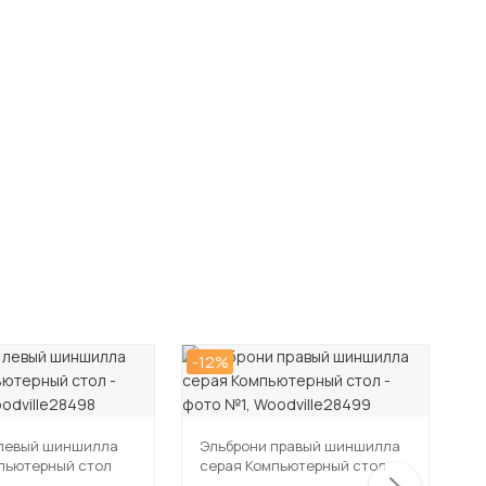
-12%
-3
 левый шиншилла
Эльброни правый шиншилла
пьютерный стол
серая Компьютерный стол
М