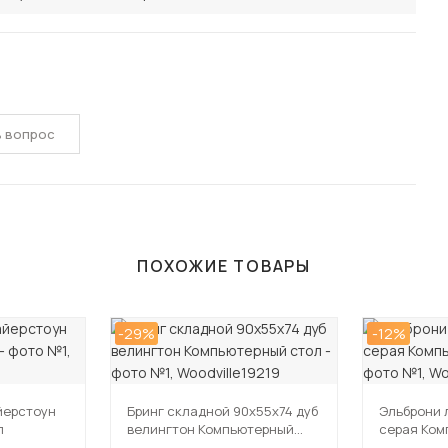
ь вопрос
ПОХОЖИЕ ТОВАРЫ
-29%
-12%
йерстоун
Бринг складной 90х55х74 дуб
Эльброни
л
велингтон Компьютерный
серая Ком
стол