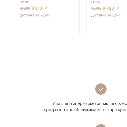
Цена
Цена
8 810
8 720
10 000
12 300
Доставка
за 3 дня
Доставка
за 3 дня
У нас нет гипермаркетов: мы не сод
продавцов и не обслуживаем гектары аре