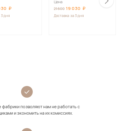
п
Цена
б
030
19 030
Ц
21 600
К
3
 3 дня
Доставка
за 3 дня
Д
 фабрики позволяют нам не работать с
иками и экономить на их комиссиях.