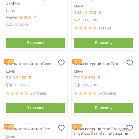
СКМУ-3
Цена
Цена
2 780
3 330
12 890
14 270
за 1 день
за 3 дня
1
отзыв
В корзину
В корзину
-19%
-8%
Компьютерный стол Сакс
Компьютерный стол Сакс
Цена
Цена
3 150
2 950
3 910
3 190
за 1 день
за 1 день
2
отзыва
5
отзывов
В корзину
В корзину
-16%
-23%
Компьютерный стол Юта
Компьютерный стол Стол для
ноутбука Gloria белый / черный
Цена
глянец 105х138х50 см