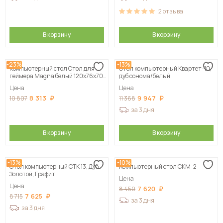
2
отзыва
В корзину
В корзину
-23%
-13%
Компьютерный стол Стол для
Стол компьютерный Квартет-10,
геймера Magna белый 120х76х70
дуб сонома/белый
см, на заказ
Цена
Цена
8 313
9 947
10 807
11 368
за 3 дня
В корзину
В корзину
-13%
-10%
Стол компьютерный СТК 13, Дуб
Компьютерный стол СКМ-2
Золотой, Графит
Цена
Цена
7 620
8 450
7 625
8 715
за 3 дня
за 3 дня