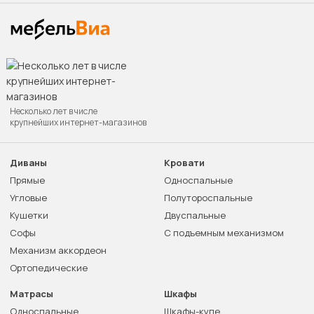
Несколько лет в числе
крупнейших интернет-магазинов
Диваны
Кровати
Прямые
Односпальные
Угловые
Полутороспальные
Кушетки
Двуспальные
Софы
С подъемным механизмом
Механизм аккордеон
Ортопедические
Матрасы
Шкафы
Односпальные
Шкафы-купе