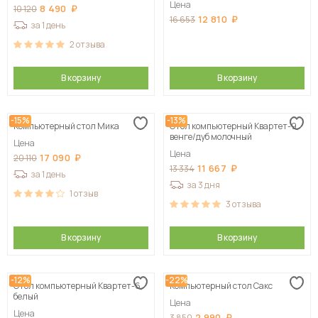
Цена
8 490
10 120
12 810
16 653
за 1 день
2
отзыва
В корзину
В корзину
-15%
-13%
Компьютерный стол Мика
Стол компьютерный Квартет-9,
венге/дуб молочный
Цена
Цена
17 090
20 110
11 667
13 334
за 1 день
за 3 дня
1
отзыв
3
отзыва
В корзину
В корзину
-12%
-22%
Стол компьютерный Квартет-6,
Компьютерный стол Сакс
белый
Цена
Цена
2 990
3 850