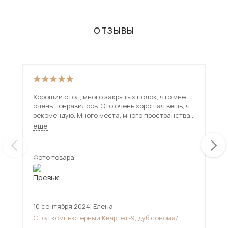
ОТЗЫВЫ
Хороший стол, много закрытых полок, что мне
Сто
очень понравилось. Это очень хорошая вещь, я
оче
рекомендую. Много места, много пространства
неб
для разных вещей и ничего не будет валяться в
Мне
ещё
ещ
хаосе.
кач
Фото товара:
Фот
10 сентября 2024
,
Елена
10 
Стол компьютерный Квартет-9, дуб сонома/
Сто
белый
мо