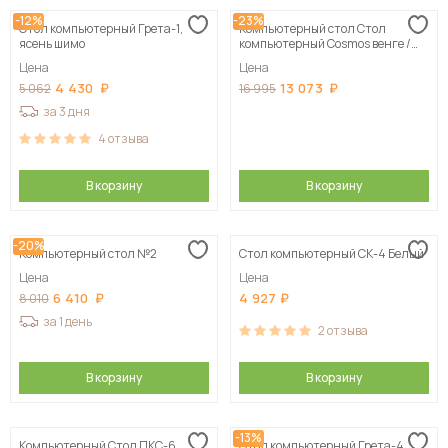
-12%
-23%
Стол компьютерный Грета-1,
Компьютерный стол Стол
ясень шимо
компьютерный Cosmos венге /
венге, дуб молочный 60х130х90 см
Цена
Цена
4 430
13 073
5 062
16 995
за 3 дня
4
отзыва
В корзину
В корзину
-20%
Компьютерный стол №2
Стол компьютерный СК-4 Белый
Цена
Цена
6 410
4 927
8 010
за 1 день
2
отзыва
В корзину
В корзину
-13%
Компьютерный Стол ПКС-6
Стол компьютерный Грета-4,