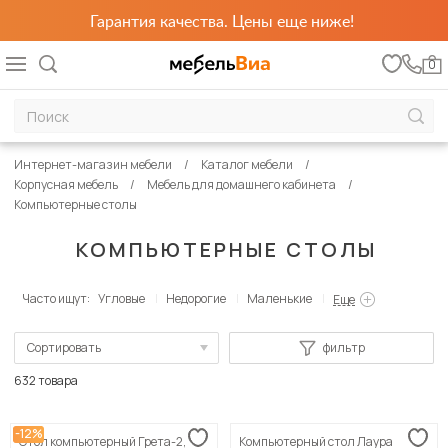
Гарантия качества. Цены еще ниже!
0
Интернет-магазин мебели
Каталог мебели
Корпусная мебель
Мебель для домашнего кабинета
Компьютерные столы
КОМПЬЮТЕРНЫЕ СТОЛЫ
Часто ищут:
Угловые
Недорогие
Маленькие
Еще
Сортировать
фильтр
По популярности
632 товара
Сначала дешевые
-12%
Стол компьютерный Грета-2,
Компьютерный стол Лаура
Сначала дорогие