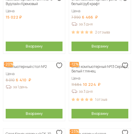
Вудлайн Кремовый
белый/дуб крафт
Цена
Цена
15 022
6 466
7 390
за 3 дня
2
отзыва
В корзину
В корзину
-20%
-12%
Компьютерный стол №2
Стол компьютерный №13 Серия 2,
Белый глянец
Цена
Цена
6 410
8 010
10 224
11 684
за 1 день
за 3 дня
1
отзыв
В корзину
В корзину
-23%
Стол Компьютерный СК-10
Компьютерный стол