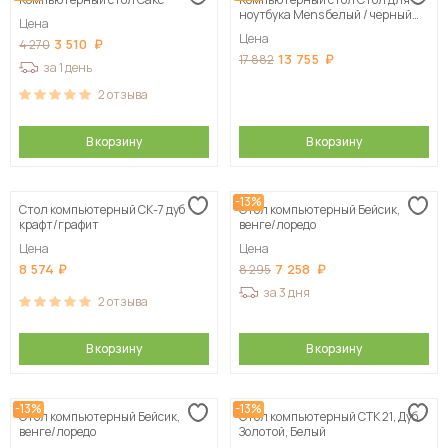
ноутбука Mens белый / черный
Цена
глянец 117х85х60 см
Цена
3 510
4 270
13 755
17 882
за 1 день
2
отзыва
В корзину
В корзину
-13%
Стол компьютерный СК-7 дуб
Стол компьютерный Бейсик,
крафт/графит
венге/лоредо
Цена
Цена
8 574
7 258
8 295
за 3 дня
2
отзыва
В корзину
В корзину
-13%
-13%
Стол компьютерный Бейсик,
Стол компьютерный СТК 21, Дуб
венге/лоредо
Золотой, Белый