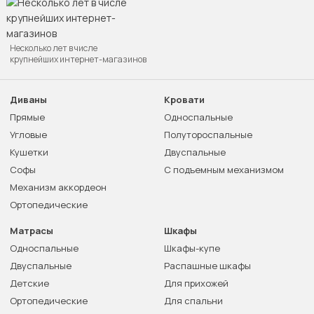
Несколько лет в числе
крупнейших интернет-магазинов
Диваны
Кровати
Прямые
Односпальные
Угловые
Полутороспальные
Кушетки
Двуспальные
Софы
С подъемным механизмом
Механизм аккордеон
Ортопедические
Матрасы
Шкафы
Односпальные
Шкафы-купе
Двуспальные
Распашные шкафы
Детские
Для прихожей
Ортопедические
Для спальни