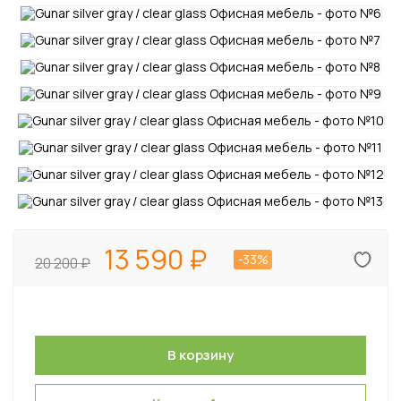
13 590
-33%
20 200