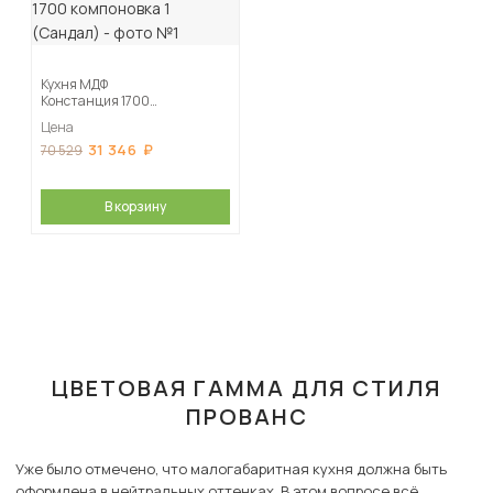
Кухня МДФ
Констанция 1700
компоновка 1
Цена
(Сандал)
31 346
70 529
В корзину
ЦВЕТОВАЯ ГАММА ДЛЯ СТИЛЯ
ПРОВАНС
Уже было отмечено, что малогабаритная кухня должна быть
оформлена в нейтральных оттенках. В этом вопросе всё