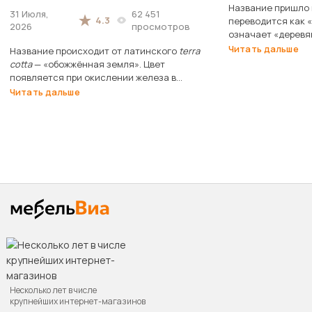
Название пришло и
31 Июля,
62 451
4.3
переводится как «
2026
просмотров
означает «деревя
выглядело исходн
Читать дальше
Название происходит от латинского
terra
cotta
— «обожжённая земля». Цвет
появляется при окислении железа в
процессе обжига глины.
Читать дальше
Несколько лет в числе
крупнейших интернет-магазинов