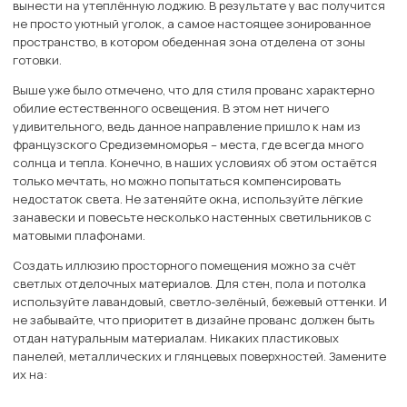
вынести на утеплённую лоджию. В результате у вас получится
не просто уютный уголок, а самое настоящее зонированное
пространство, в котором обеденная зона отделена от зоны
готовки.
Выше уже было отмечено, что для стиля прованс характерно
обилие естественного освещения. В этом нет ничего
удивительного, ведь данное направление пришло к нам из
французского Средиземноморья – места, где всегда много
солнца и тепла. Конечно, в наших условиях об этом остаётся
только мечтать, но можно попытаться компенсировать
недостаток света. Не затеняйте окна, используйте лёгкие
занавески и повесьте несколько настенных светильников с
матовыми плафонами.
Создать иллюзию просторного помещения можно за счёт
светлых отделочных материалов. Для стен, пола и потолка
используйте лавандовый, светло-зелёный, бежевый оттенки. И
не забывайте, что приоритет в дизайне прованс должен быть
отдан натуральным материалам. Никаких пластиковых
панелей, металлических и глянцевых поверхностей. Замените
их на: