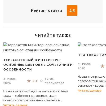
Рейтинг статьи
4.3
ЧИТАЙТЕ ТАКЖЕ
ЧТО ТАКОЕ ТА
ТЕРРАКОТОВЫЙ В ИНТЕРЬЕРЕ:
30 Июля,
ОСНОВНЫЕ ЦВЕТОВЫЕ СОЧЕТАНИЯ И
2026
ОСОБЕННОСТИ
Название пришло и
31 Июля,
62 451
4.3
переводится как «
2026
просмотров
означает «деревя
выглядело исходн
Читать дальше
Название происходит от латинского
terra
cotta
— «обожжённая земля». Цвет
появляется при окислении железа в
процессе обжига глины.
Читать дальше