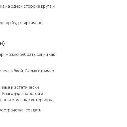
ка на одной стороне круга и
ерьер будет ярким, но
Я)
ер, можно выбрать синий как
олее гибкой. Схема отлично
ичные и эстетически
. Благодаря простой и
ьные и стильные интерьеры.
ространства, создать