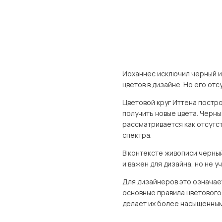
Иоханнес исключил черный и
цветов в дизайне. Но его от
Цветовой круг Иттена постр
получить новые цвета. Черны
рассматривается как отсутст
спектра.
В контексте живописи черны
и важен для дизайна, но не 
Для дизайнеров это означает
основные правила цветового
делает их более насыщенными