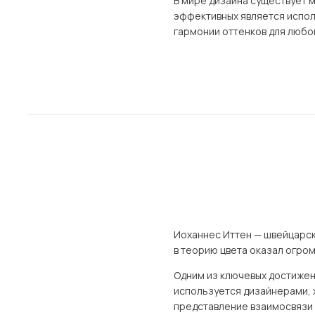
В мире дизайна существует м
эффективных является испол
Столы и стулья
гармонии оттенков для любо
Шкафы и стеллажи
Пос
Комоды и тумбы
Вешалки и обувницы
Гарнитуры
Иоханнес Иттен — швейцарски
в теорию цвета оказал огром
Одним из ключевых достижени
используется дизайнерами, х
представление взаимосвязи 