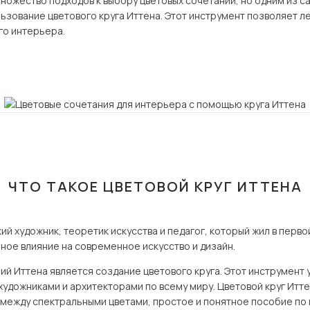
ножество подходов к выбору цветовых сочетаний, но одним из с
Посмотреть все шкафы
ьзование цветового круга Иттена. Этот инструмент позволяет л
го интерьера.
Посмотреть все кровати
мотреть все кухни и столовые группы
Все товары распродажи
Посмотреть все диваны
Посмотреть всю
ЧТО ТАКОЕ ЦВЕТОВОЙ КРУГ ИТТЕНА
й художник, теоретик искусства и педагог, который жил в первой
ное влияние на современное искусство и дизайн.
й Иттена является создание цветового круга. Этот инструмент 
удожниками и архитекторами по всему миру. Цветовой круг Итте
между спектральными цветами, простое и понятное пособие по 