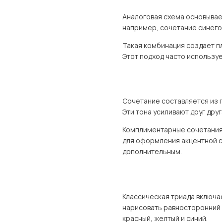
Аналоговая схема основывает
например, сочетание синего
Такая комбинация создает п
Этот подход часто используе
Сочетание составляется из п
Эти тона усиливают друг дру
Комплиментарные сочетания 
для оформления акцентной с
дополнительным.
Классическая триада включа
нарисовать равносторонний т
красный, желтый и синий.