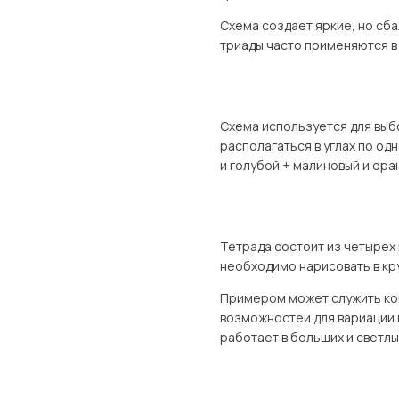
Схема создает яркие, но сб
триады часто применяются в
Схема используется для выбо
располагаться в углах по од
и голубой + малиновый и ора
Тетрада состоит из четырех 
необходимо нарисовать в кру
Примером может служить ком
возможностей для вариаций и
работает в больших и светлы