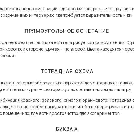
алансированные композиции, где каждый тон дополняет другой, н
 современных интерьерах, где требуется выразительность и дин
ПРЯМОУГОЛЬНОЕ СОЧЕТАНИЕ
ра четырех цветов. В круге Иттена рисуется прямоугольник. Одн
ной короткой стороне, другая — по второй. Цвета находятся чер
нжевый.
ТЕТРАДНАЯ СХЕМА
цветов, которые образуют два пары комплементарных оттенков. 
ге Иттена квадрат — сектора в углах составят искомую палитру.
бинация красного, зеленого, синего и оранжевого. Тетрадная
 акцентов, но требует аккуратности, чтобы не перегрузить инт
х помещениях, где есть пространство для экспериментов.
БУКВА Х