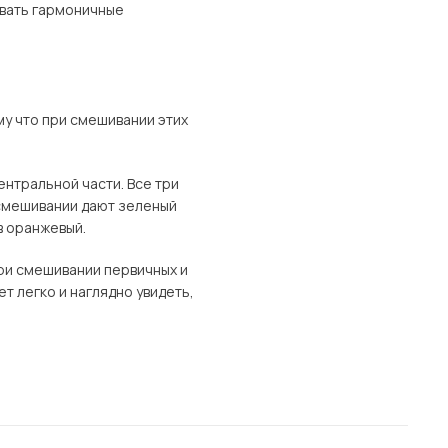
авать гармоничные
му что при смешивании этих
нтральной части. Все три
 смешивании дают зеленый
в оранжевый.
при смешивании первичных и
т легко и наглядно увидеть,