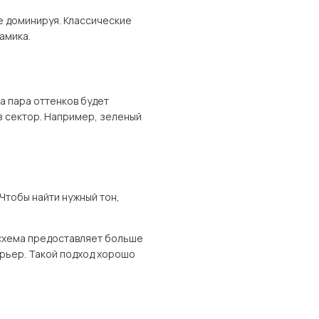
е доминируя. Классические
амика.
а пара оттенков будет
ез сектор. Например, зеленый
Чтобы найти нужный тон,
 схема предоставляет больше
ерьер. Такой подход хорошо