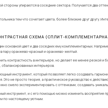
гой стороны упираются в соседние сектора. Получается два оттен
ольника тем что сочетает цвета, более близкие друг другу. Инт
ОНТРАСТНАЯ СХЕМА (СПЛИТ-КОМПЛЕМЕНТАРНА
дин основной цвет и два соседних ему комплементарных. Наприм
у в пару оранжево-красный и оранжево-желтый.
ить контрастность в интерьере, но делает ее менее резкой и б
х, сбалансированных интерьеров.
 мощный инструмент, который позволяет легко создавать гармон
. Это не просто теория, а практическое руководство к действию
можно смело экспериментировать с оттенками, создавать уникал
щный инструмент, и с его помощью можно изменить восприятие п
ом по-настоящему уютным.