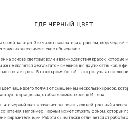
ГДЕ ЧЕРНЫЙ ЦВЕТ
з своей палитры. Это может показаться странным, ведь черный —
сутствие в колесе имеет свое объяснение.
оен на основе световых волн и взаимодействия красок, которые
й же не является результатом смешивания других оттенков. В фи
вие света и цвета. В то же время белый — это результат смешен
й цвет чаще всего получают смешением нескольких красок, кото
участвует в процессах, отображаемых в кольце Иттена.
, что черный цвет можно использовать как нейтральный и акцент
 сочетания. Например, черный может служить фоном, который по
 и выразительными. Работа с ним также отличается от работы с