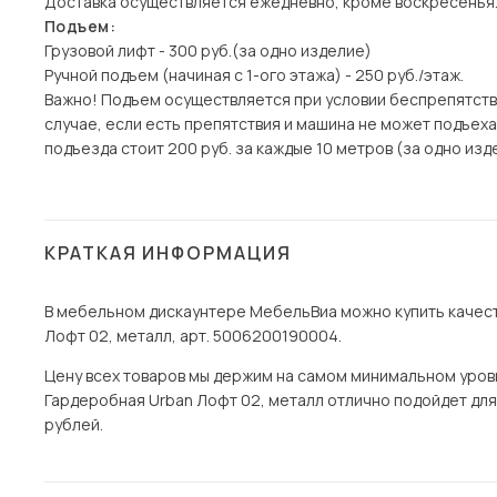
Доставка осуществляется ежедневно, кроме воскресенья
Подъем:
Грузовой лифт - 300 руб.(за одно изделие)
Ручной подъем (начиная с 1-ого этажа) - 250 руб./этаж.
Важно! Подъем осуществляется при условии беспрепятств
случае, если есть препятствия и машина не может подъех
подъезда стоит 200 руб. за каждые 10 метров (за одно изде
КРАТКАЯ ИНФОРМАЦИЯ
В мебельном дискаунтере МебельВиа можно купить качест
Лофт 02, металл, арт. 5006200190004.
Цену всех товаров мы держим на самом минимальном уровне
Гардеробная Urban Лофт 02, металл отлично подойдет для в
рублей.