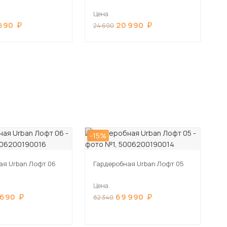
Цена
690
20 990
24 690
-15%
ая Urban Лофт 06
Гардеробная Urban Лофт 05
Цена
 690
69 990
82 340