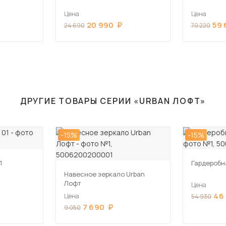
Цена
Цена
20 990
59 
24 690
70 220
ДРУГИЕ ТОВАРЫ СЕРИИ «URBAN ЛОФТ»
-15%
-15%
1
Гардеробн
Навесное зеркало Urban
Лофт
Цена
46
Цена
54 930
7 690
9 050