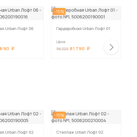
-15%
-1
ая Urban Лофт 06
Гардеробная Urban Лофт 01
Г
Цена
Ц
 690
81 790
96 220
5
-15%
ая Urban Лофт 02
Стеллаж Urban Лофт 02