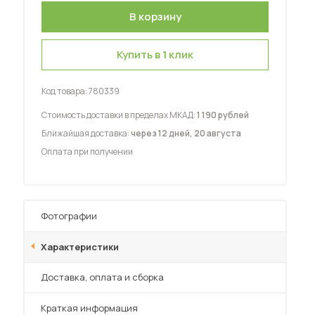
Купить в 1 клик
Код товара:
780339
 мебель для гостиных
Стоимость доставки в пределах МКАД:
1 190 рублей
Ближайшая доставка:
через 12 дней, 20 августа
Оплата при получении
Фотографии
Характеристики
Преимущества
Доставка, оплата и сборка
Краткая информация