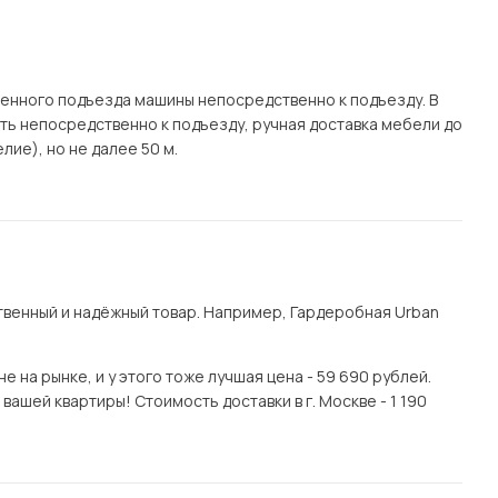
.
енного подъезда машины непосредственно к подъезду. В
ать непосредственно к подъезду, ручная доставка мебели до
лие), но не далее 50 м.
венный и надёжный товар. Например, Гардеробная Urban
 на рынке, и у этого тоже лучшая цена - 59 690 рублей.
ашей квартиры! Стоимость доставки в г. Москве - 1 190