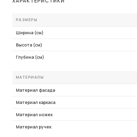
ХАРАКТЕРИСТИКИ
Столы и стулья
Шкафы и стеллажи
РАЗМЕРЫ
Пос
Комоды и тумбы
Ширина (см)
Вешалки и обувницы
Высота (см)
Гарнитуры
Глубина (см)
МАТЕРИАЛЫ
Материал фасада
Материал каркаса
Материал ножек
Материал ручек