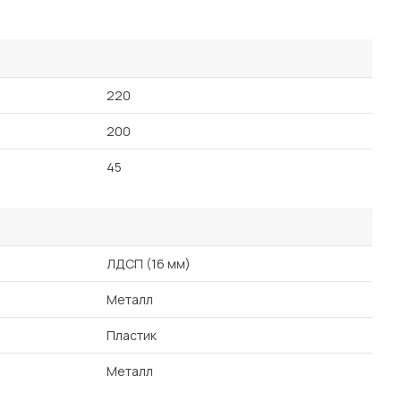
Посмотреть все шкафы
Посмотреть все кровати
мотреть все кухни и столовые группы
Все товары распродажи
Посмотреть все диваны
220
200
Посмотреть всю
45
ЛДСП (16 мм)
Металл
Пластик
Металл