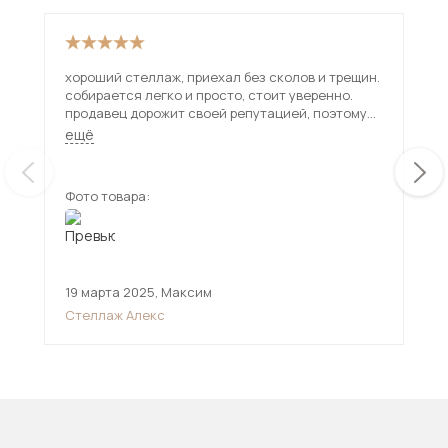
хороший стеллаж, приехал без сколов и трещин.
Кач
собирается легко и просто, стоит уверенно.
продавец дорожит своей репутацией, поэтому
советую к покупке) и спасибо за хорошую
ещё
онлайн поддержку.
Фото товара:
Фот
19 марта 2025
,
Максим
14 
Стеллаж Алекс
Ст