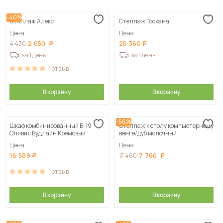
-40%
Стеллаж Алекс
Стеллаж Тоскана
Цена
Цена
2 650
25 360
4 430
за 1 день
за 1 день
1
отзыв
В корзину
В корзину
-56%
Шкаф комбинированный В-19
Стеллаж к столу компьютерному
Оливия Вудлайн Кремовый
венге/дуб молочный
Цена
Цена
16 589
7 760
17 460
1
отзыв
В корзину
В корзину