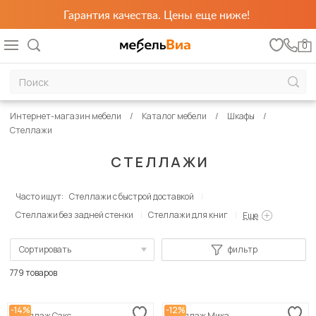
Гарантия качества. Цены еще ниже!
0
Интернет-магазин мебели
Каталог мебели
Шкафы
Стеллажи
СТЕЛЛАЖИ
Часто ищут:
Стеллажи с быстрой доставкой
Стеллажи без задней стенки
Стеллажи для книг
Еще
Сортировать
фильтр
По популярности
779 товаров
Сначала дешевые
-14%
-12%
Стеллаж Сакс
Стеллаж Мика