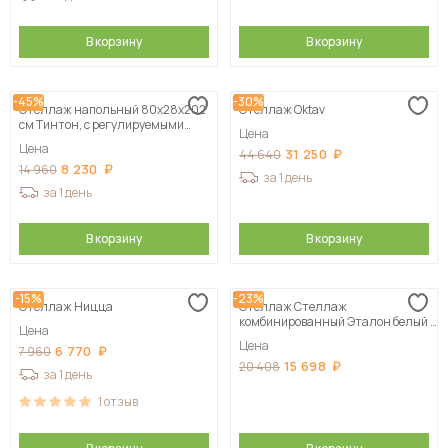
В корзину
В корзину
-45%
-30%
Стеллаж напольный 80х28х202
Стеллаж Oktav
см Тинтон, с регулируемыми
Цена
полками
Цена
31 250
44 640
8 230
14 960
за 1 день
за 1 день
В корзину
В корзину
-15%
-23%
Стеллаж Ницца
Стеллаж Стеллаж
комбинированный Эталон белый /
Цена
дуб бомонт лофт 40х174х40 см
Цена
6 770
7 960
15 698
20 408
за 1 день
1
отзыв