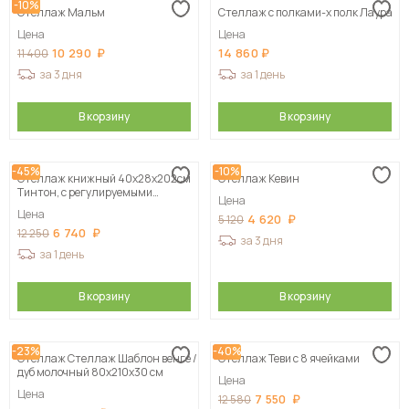
-10%
Стеллаж Мальм
Стеллаж с полками-х полк Лаура
Цена
Цена
10 290
14 860
11 400
за 3 дня
за 1 день
В корзину
В корзину
-45%
-10%
Стеллаж книжный 40x28x202см
Стеллаж Кевин
Тинтон, с регулируемыми
Цена
полками
Цена
4 620
5 120
6 740
12 250
за 3 дня
за 1 день
В корзину
В корзину
-23%
-40%
Стеллаж Стеллаж Шаблон венге /
Стеллаж Теви с 8 ячейками
дуб молочный 80х210х30 см
Цена
Цена
7 550
12 580