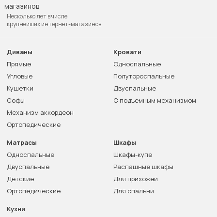
Несколько лет в числе
крупнейших интернет-магазинов
Диваны
Кровати
Прямые
Односпальные
Угловые
Полутороспальные
Кушетки
Двуспальные
Софы
С подъемным механизмом
Механизм аккордеон
Ортопедические
Матрасы
Шкафы
Односпальные
Шкафы-купе
Двуспальные
Распашные шкафы
Детские
Для прихожей
Ортопедические
Для спальни
Кухни