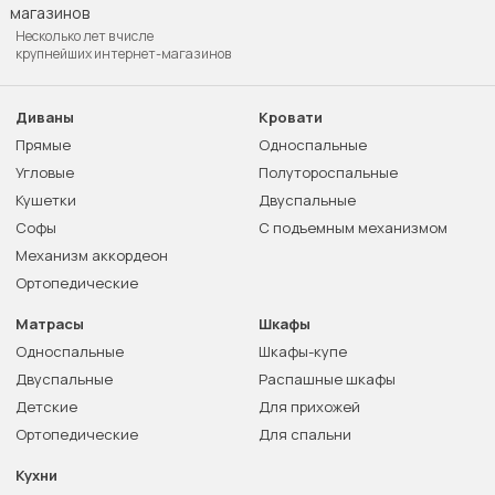
Несколько лет в числе
крупнейших интернет-магазинов
Диваны
Кровати
Прямые
Односпальные
Угловые
Полутороспальные
Кушетки
Двуспальные
Софы
С подъемным механизмом
Механизм аккордеон
Ортопедические
Матрасы
Шкафы
Односпальные
Шкафы-купе
Двуспальные
Распашные шкафы
Детские
Для прихожей
Ортопедические
Для спальни
Кухни