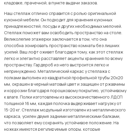
кладовке, прачечной, в пункте выдачи заказов.
Наш стеллаж отлично справится с ролью оригинальной
кухонной мебели. Он подходит для хранения кухонных
принадлежностей, посуды и других необходимых мелочей.
Стеллаж поможет вам освободить пространство на столе.
Великолепие этажерки заключается в том, что она
способна зонировать пространство комнаты без лишних
усилий. Ваш лофт оживет благодаря тому, как этот стеллаж
легко и элегантно расставляет акценты хранения по всему
пространству. Гардероб из него выстроится легко и
непринужденно. Металлический каркас у стеллажа с
полками выполнен из квадратной профильной трубы 20х20
мм, окрашен в черный матовый цвет и защищен от ржавчины
и коррозии благодаря порошковому покрытию, устойчивому
к влаге. Полки изготовлены из высококачественного ЛДСП
толщиной 16 мм, каждая полочка выдерживает нагрузку от
15-20 кг. Стеллаж модульный изготовлен из металлического
каркаса, усилен двумя задними металлическими балками,
что позволяет ему сохранять устойчивое положение. На
ножках имеются регулируемые опоры, которые