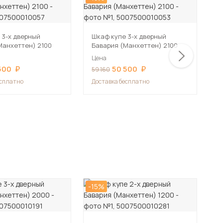
 3-х дверный
Шкаф купе 3-х дверный
Ш
Манхеттен) 2100
Бавария (Манхеттен) 2100
Б
Цена
Ц
500
50 500
59 160
5
есплатно
Доставка бесплатно
Д
-15%