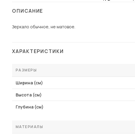
Столы и стулья
ОПИСАНИЕ
Шкафы и стеллажи
Пос
Зеркало обычное, не матовое.
Комоды и тумбы
Вешалки и обувницы
Гарнитуры
ХАРАКТЕРИСТИКИ
РАЗМЕРЫ
Ширина (см)
Высота (см)
Глубина (см)
МАТЕРИАЛЫ