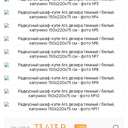
73 413
-23%