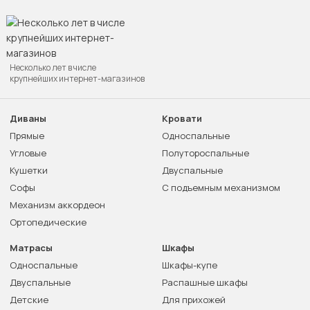
Несколько лет в числе
крупнейших интернет-магазинов
Диваны
Кровати
Прямые
Односпальные
Угловые
Полутороспальные
Кушетки
Двуспальные
Софы
С подъемным механизмом
Механизм аккордеон
Ортопедические
Матрасы
Шкафы
Односпальные
Шкафы-купе
Двуспальные
Распашные шкафы
Детские
Для прихожей