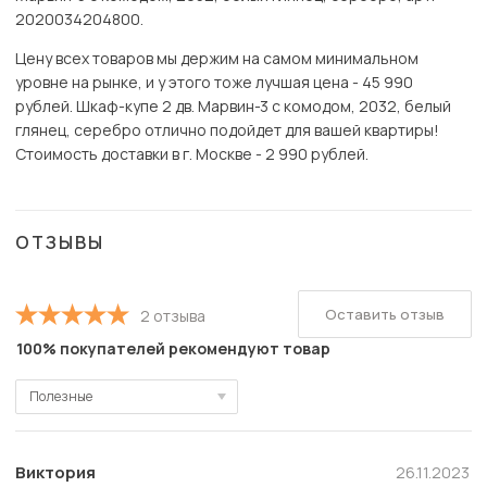
2020034204800.
Цену всех товаров мы держим на самом минимальном
уровне на рынке, и у этого тоже лучшая цена - 45 990
рублей. Шкаф-купе 2 дв. Марвин-3 с комодом, 2032, белый
глянец, серебро отлично подойдет для вашей квартиры!
Стоимость доставки в г. Москве - 2 990 рублей.
ОТЗЫВЫ
Оставить отзыв
2 отзыва
100% покупателей рекомендуют товар
Полезные
Полезные
Новые
Виктория
26.11.2023