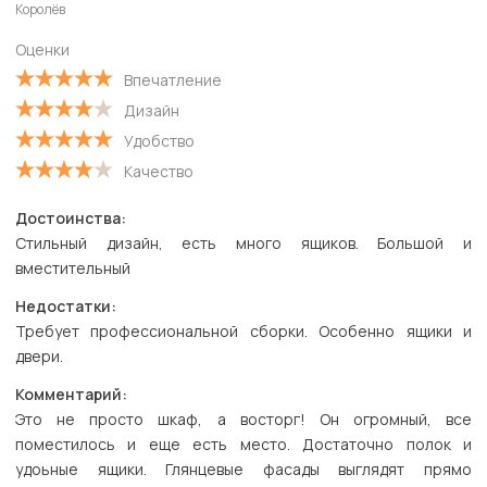
Королёв
Старые
Оценки
С высокой оценкой
Впечатление
С низкой оценкой
Дизайн
Удобство
Качество
Достоинства:
Стильный дизайн, есть много ящиков. Большой и
вместительный
Недостатки:
Требует профессиональной сборки. Особенно ящики и
двери.
Комментарий:
Это не просто шкаф, а восторг! Он огромный, все
поместилось и еще есть место. Достаточно полок и
удоьные ящики. Глянцевые фасады выглядят прямо