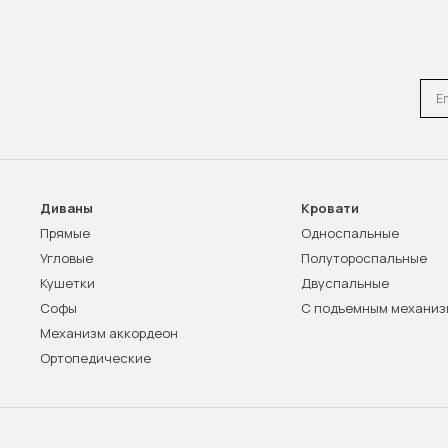
Emai
Диваны
Кровати
Прямые
Односпальные
Угловые
Полутороспальные
Кушетки
Двуспальные
Софы
С подъемным механи
Механизм аккордеон
Ортопедические