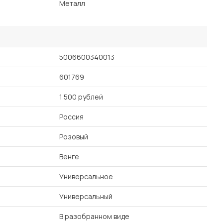
Металл
5006600340013
601769
1 500 рублей
Россия
Розовый
Венге
Универсальное
Универсальный
В разобранном виде