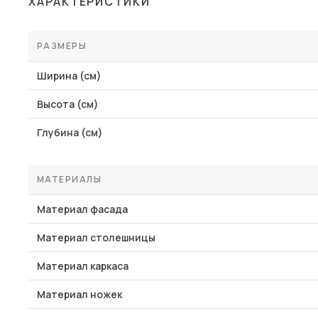
ХАРАКТЕРИСТИКИ
Столы и стулья
Шкафы и стеллажи
РАЗМЕРЫ
Пос
Комоды и тумбы
Ширина (см)
Вешалки и обувницы
Высота (см)
Гарнитуры
Глубина (см)
МАТЕРИАЛЫ
Материал фасада
Материал столешницы
Материал каркаса
Материал ножек