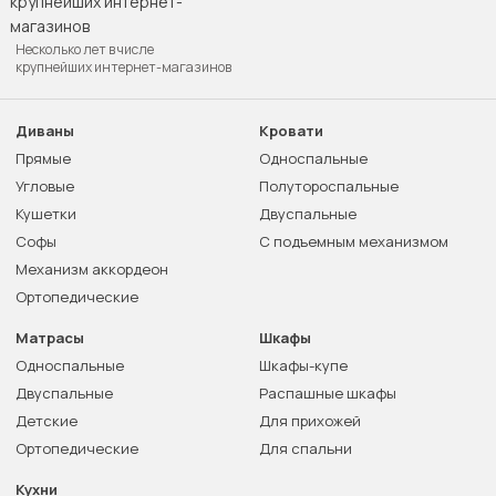
Несколько лет в числе
крупнейших интернет-магазинов
Диваны
Кровати
Прямые
Односпальные
Угловые
Полутороспальные
Кушетки
Двуспальные
Софы
С подъемным механизмом
Механизм аккордеон
Ортопедические
Матрасы
Шкафы
Односпальные
Шкафы-купе
Двуспальные
Распашные шкафы
Детские
Для прихожей
Ортопедические
Для спальни
Кухни