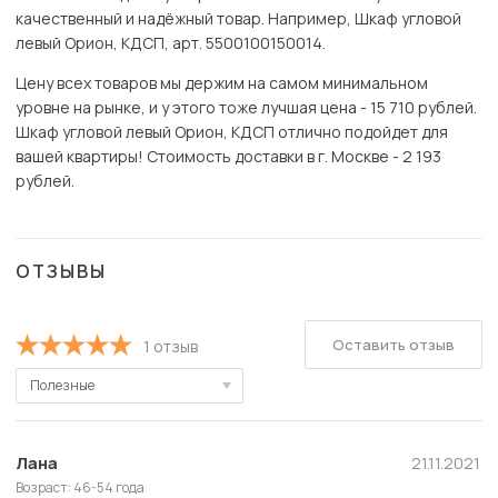
качественный и надёжный товар. Например, Шкаф угловой
левый Орион, КДСП, арт. 5500100150014.
Цену всех товаров мы держим на самом минимальном
уровне на рынке, и у этого тоже лучшая цена - 15 710 рублей.
Шкаф угловой левый Орион, КДСП отлично подойдет для
вашей квартиры! Стоимость доставки в г. Москве - 2 193
рублей.
ОТЗЫВЫ
Оставить отзыв
1 отзыв
Полезные
Полезные
Новые
Лана
21.11.2021
Возраст: 46-54 года
Старые