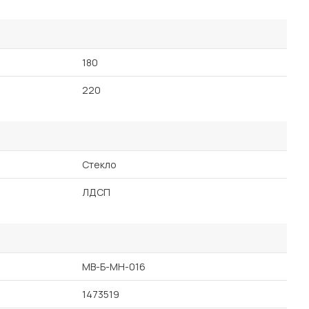
180
220
Стекло
ЛДСП
MB-Б-МН-016
1473519