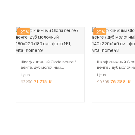
-23%
-23%
Шкаф книжный Gloria венге /
Шкаф книжный Glori
венге, дуб молочный
венге / дуб молочн
180х220х180 см
140х220х140 см
Цена
Цена
71 715
76 388
93 230
99 305