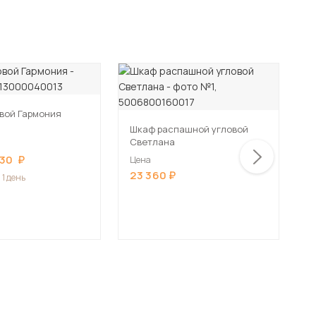
вой Гармония
Шкаф распашной угловой
Е
Светлана
у
630
Цена
Ц
23 360
2
 1 день
Д