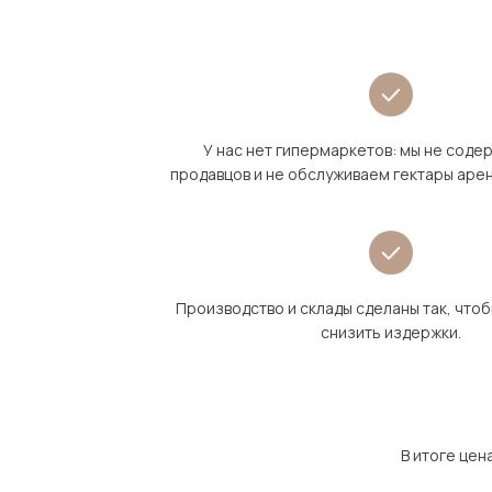
У нас нет гипермаркетов: мы не сод
продавцов и не обслуживаем гектары аре
Производство и склады сделаны так, что
снизить издержки.
В итоге цен