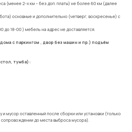
еса (менее 2-х км – без доп. платы) не более 60 км (далее
бота) основные и дополнительно (четверг, воскресенье) с
0 до 18-00 ) мебель на адрес не доставляется.
ома с паркингом , двор без машин и пр.) подъём
стол, тумба):
у и мусор оставленный после сборки или установки (только
в сопровождении до места выброса мусора).