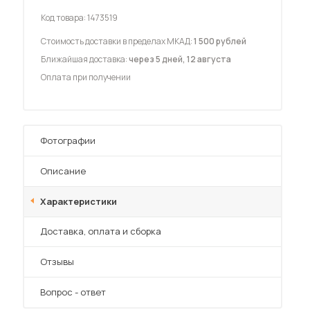
Код товара:
1473519
Стоимость доставки в пределах МКАД:
1 500 рублей
Ближайшая доставка:
через 5 дней, 12 августа
Оплата при получении
 мебель для гостиных
Фотографии
Описание
Характеристики
Преимущества
Доставка, оплата и сборка
Отзывы
Вопрос - ответ