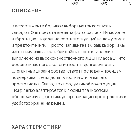
Столы и стулья
ОПИСАНИЕ
Шкафы и стеллажи
Пос
В ассортименте большой выбор цветов корпуса и
Комоды и тумбы
фасадов. Они представлены на фотографиях. Вы можете
Вешалки и обувницы
выбрать цвет, идеально соответствующий вашему стилю
Гарнитуры
и предпочтениям. Просто напишите нам ваш выбор, и мы
изготовим ваш заказ в ближайшие сроки! Изделие
выполнено из высококачественного ЛДСП класса Е1, что
обеспечивает его экологичность и долговечность.
Элегантный дизайн соответствует последним трендам,
подчеркивая функциональность и стиль вашего
пространства. Благодаря продуманной конструкции,
шкаф легко адаптируется к любым планировкам,
обеспечивая эффективную организацию пространства и
удобство хранения вещей.
ХАРАКТЕРИСТИКИ