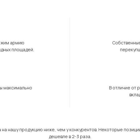
ержим армию
Собственные
ндных площадей.
перекупщ
бы максимально
В отличие от 
вкла
а на нашу продукцию ниже, чем у конкурентов. Некоторые позици
дешевле в 2-3 раза.