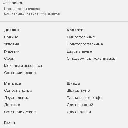
Несколько лет в числе
крупнейших интернет-магазинов
Диваны
Кровати
Прямые
Односпальные
Угловые
Полутороспальные
Кушетки
Двуспальные
Софы
С подъемным механизмом
Механизм аккордеон
Ортопедические
Матрасы
Шкафы
Односпальные
Шкафы-купе
Двуспальные
Распашные шкафы
Детские
Для прихожей
Ортопедические
Для спальни
Кухни