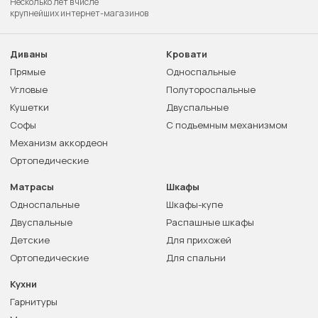
Несколько лет в числе
крупнейших интернет-магазинов
Диваны
Кровати
Прямые
Односпальные
Угловые
Полутороспальные
Кушетки
Двуспальные
Софы
С подъемным механизмом
Механизм аккордеон
Ортопедические
Матрасы
Шкафы
Односпальные
Шкафы-купе
Двуспальные
Распашные шкафы
Детские
Для прихожей
Ортопедические
Для спальни
Кухни
Гарнитуры