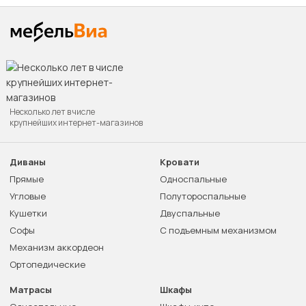
Несколько лет в числе
крупнейших интернет-магазинов
Диваны
Кровати
Прямые
Односпальные
Угловые
Полутороспальные
Кушетки
Двуспальные
Софы
С подъемным механизмом
Механизм аккордеон
Ортопедические
Матрасы
Шкафы