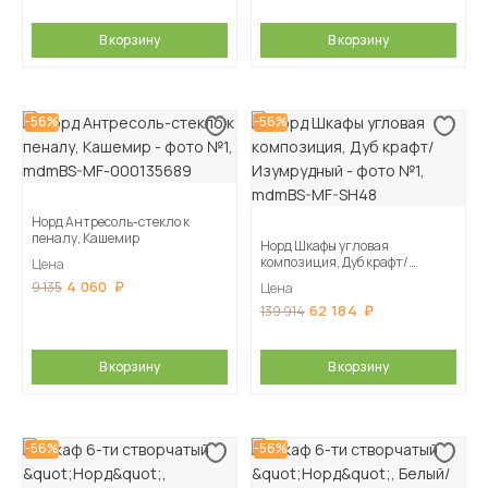
В корзину
В корзину
-56%
-56%
Норд Антресоль-стекло к
пеналу, Кашемир
Норд Шкафы угловая
композиция, Дуб крафт/
Цена
Изумрудный
4 060
9 135
Цена
62 184
139 914
В корзину
В корзину
-56%
-56%