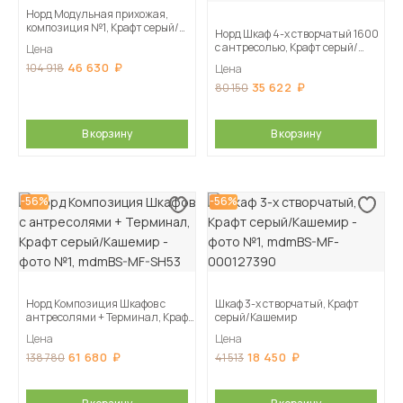
Норд Модульная прихожая,
композиция №1, Крафт серый/
Норд Шкаф 4-х створчатый 1600
Кашемир
с антресолью, Крафт серый/
Цена
Кашемир
46 630
104 918
Цена
35 622
80 150
В корзину
В корзину
-56%
-56%
Норд Композиция Шкафов с
Шкаф 3-х створчатый, Крафт
антресолями + Терминал, Крафт
серый/Кашемир
серый/Кашемир
Цена
Цена
61 680
18 450
138 780
41 513