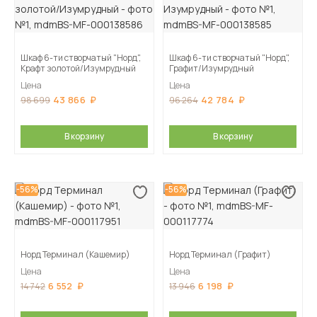
Шкаф 6-ти створчатый "Норд",
Шкаф 6-ти створчатый "Норд",
Крафт золотой/Изумрудный
Графит/Изумрудный
Цена
Цена
43 866
42 784
98 699
96 264
В корзину
В корзину
-56%
-56%
Норд Терминал (Кашемир)
Норд Терминал (Графит)
Цена
Цена
6 552
6 198
14 742
13 946