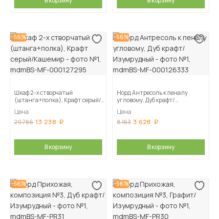
В корзину
В корзину
-56%
-56%
Шкаф 2-х створчатый
Норд Антресоль к пеналу
(штанга+полка), Крафт серый/
угловому, Дуб крафт/
Кашемир
Изумрудный
Цена
Цена
13 238
3 628
29 786
8 163
В корзину
В корзину
-56%
-56%