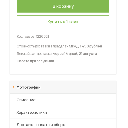
Купить в 1 клик
Код товара:
1226021
 мебель для гостиных
Стоимость доставки в пределах МКАД:
1 490 рублей
Ближайшая доставка:
через 14 дней, 21 августа
Оплата при получении
Фотографии
Описание
Характеристики
Преимущества
Доставка, оплата и сборка