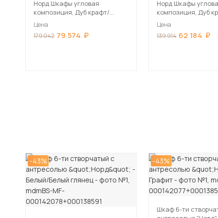
Норд Шкафы угловая
Норд Шкафы углов
композиция, Дуб крафт/
композиция, Дуб к
Изумрудный
Изумрудный
Цена
Цена
79 574
62 184
179 042
139 914
-43%
-43%
Шкаф 6-ти створча