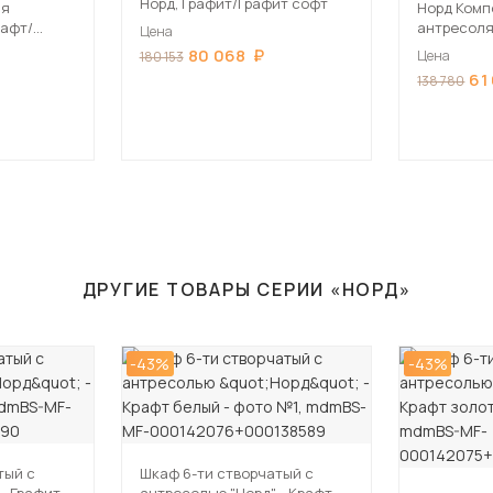
Норд, Графит/Графит софт
ая
Норд Комп
рафт/
антресоля
Цена
Крафт се
80 068
Цена
180 153
61
138 780
ДРУГИЕ ТОВАРЫ СЕРИИ «НОРД»
-43%
-43%
тый с
Шкаф 6-ти створчатый с