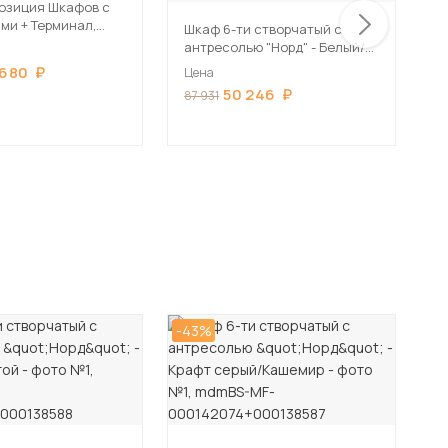
к
озиция Шкафов с
ми + Терминал,
Шкаф 6-ти створчатый с
Ц
рый/Кашемир
антресолью "Норд" - Белый/
5
Белый глянец
 680
Цена
50 246
87 931
-43%