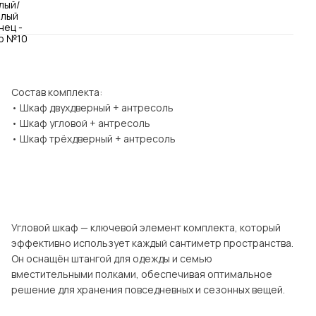
Посмотреть все шкафы
Посмотреть все кровати
мотреть все кухни и столовые группы
Все товары распродажи
Посмотреть все диваны
Состав комплекта:
Посмотреть всю
• Шкаф двухдверный + антресоль
• Шкаф угловой + антресоль
• Шкаф трёхдверный + антресоль
Угловой шкаф — ключевой элемент комплекта, который
эффективно использует каждый сантиметр пространства.
Он оснащён штангой для одежды и семью
вместительными полками, обеспечивая оптимальное
решение для хранения повседневных и сезонных вещей.