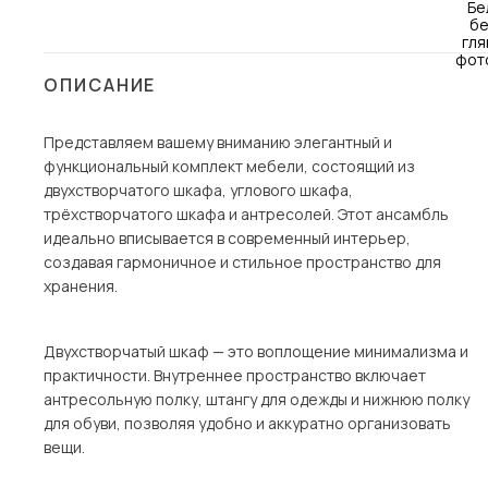
Столы и стулья
Шкафы и стеллажи
Пос
ОПИСАНИЕ
Комоды и тумбы
Вешалки и обувницы
Представляем вашему вниманию элегантный и
функциональный комплект мебели, состоящий из
Гарнитуры
двухстворчатого шкафа, углового шкафа,
трёхстворчатого шкафа и антресолей. Этот ансамбль
идеально вписывается в современный интерьер,
создавая гармоничное и стильное пространство для
хранения.
Двухстворчатый шкаф — это воплощение минимализма и
практичности. Внутреннее пространство включает
антресольную полку, штангу для одежды и нижнюю полку
для обуви, позволяя удобно и аккуратно организовать
вещи.