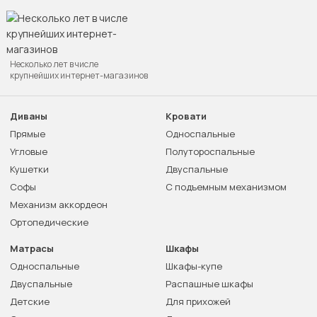
Несколько лет в числе
крупнейших интернет-магазинов
Диваны
Кровати
Прямые
Односпальные
Угловые
Полутороспальные
Кушетки
Двуспальные
Софы
С подъемным механизмом
Механизм аккордеон
Ортопедические
Матрасы
Шкафы
Односпальные
Шкафы-купе
Двуспальные
Распашные шкафы
Детские
Для прихожей