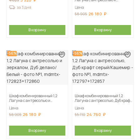
3 520
4 023
зеркалом, Дуб крафт серый/
за 3 дня
Цена
Кашемир
26 180
58 905
В корзину
В корзину
-56%
-56%
Шкаф комбинированный 1,2
Шкаф комбинированный 1,2
Лагуна с антресолью и
Лагуна с антресолью, Дуб крафт
зеркалом, Дуб делано/Белый
серый/Кашемир
Цена
Цена
26 180
24 760
58 905
55 710
В корзину
В корзину