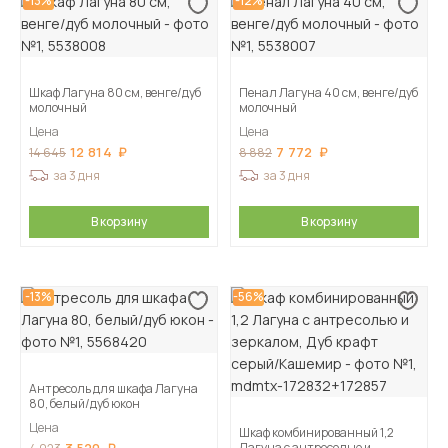
-13%
-12%
Шкаф Лагуна 80 см, венге/дуб
Пенал Лагуна 40 см, венге/дуб
молочный
молочный
Цена
Цена
12 814
7 772
14 645
8 882
за 3 дня
за 3 дня
В корзину
В корзину
-13%
-56%
Антресоль для шкафа Лагуна
80, белый/дуб юкон
Цена
Шкаф комбинированный 1,2
Лагуна с антресолью и