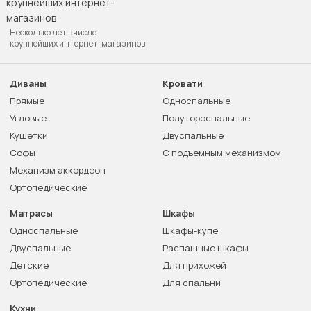
Несколько лет в числе
крупнейших интернет-магазинов
Диваны
Кровати
Прямые
Односпальные
Угловые
Полутороспальные
Кушетки
Двуспальные
Софы
С подъемным механизмом
Механизм аккордеон
Ортопедические
Матрасы
Шкафы
Односпальные
Шкафы-купе
Двуспальные
Распашные шкафы
Детские
Для прихожей
Ортопедические
Для спальни
Кухни